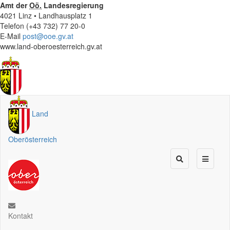
Amt der
Oö.
Landesregierung
4021 Linz • Landhausplatz 1
Telefon (+43 732) 77 20-0
E-Mail
post@ooe.gv.at
www.land-oberoesterreich.gv.at
Land
Oberösterreich
Kontakt