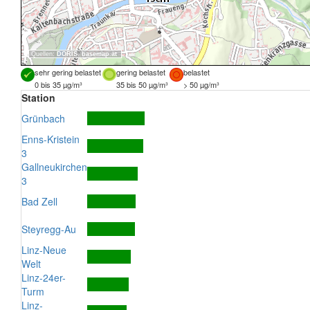
Quellen:
DORIS
,
basemap.at
sehr gering belastet
gering belastet
belastet
0 bis 35 µg/m³
35 bis 50 µg/m³
> 50 µg/m³
Station
Grünbach
Enns-Kristein
3
Gallneukirchen
3
Bad Zell
Steyregg-Au
Linz-Neue
Welt
Linz-24er-
Turm
Linz-