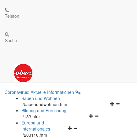
.
Telefon
.
Suche
.
Coronavirus: Aktuelle Informationen
Bauen und Wohnen
Navigationsm
.
/bauenundwohnen.htm
öffnen
Bildung und Forschung
Navigationsmenü
und
.
/133.htm
öffnen
schließen
Europa und
Navigationsmenü
und
Internationales
öffnen
schließen
.
/203110.htm