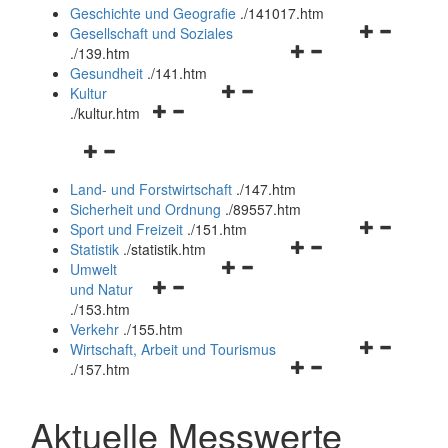
und
Geschichte und Geografie
.
/141017.htm
schließen
Navigationsm
Gesellschaft und Soziales
Navigationsmenü
öffnen
.
/139.htm
öffnen
und
Gesundheit
.
/141.htm
Navigationsmenü
und
schließen
Kultur
Navigationsmenü
öffnen
schließen
.
/kultur.htm
öffnen
und
Navigationsmenü
und
schließen
öffnen
schließen
Land- und Forstwirtschaft
.
/147.htm
und
Sicherheit und Ordnung
.
/89557.htm
schließen
Navigationsm
Sport und Freizeit
.
/151.htm
Navigationsmenü
öffnen
Statistik
.
/statistik.htm
Navigationsmenü
öffnen
und
Umwelt
Navigationsmenü
öffnen
und
schließen
und Natur
öffnen
und
schließen
.
/153.htm
und
schließen
Verkehr
.
/155.htm
schließen
Navigationsm
Wirtschaft, Arbeit und Tourismus
Navigationsmenü
öffnen
.
/157.htm
öffnen
und
und
schließen
Aktuelle Messwerte
schließen