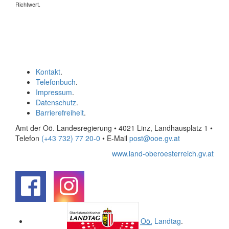
Richtwert.
Kontakt
.
Telefonbuch
.
Impressum
.
Datenschutz
.
Barrierefreiheit
.
Amt der Oö. Landesregierung • 4021 Linz, Landhausplatz 1
•
Telefon
(+43 732) 77 20-0
• E-Mail
post@ooe.gv.at
www.land-oberoesterreich.gv.at
.
.
Oö.
Landtag
.