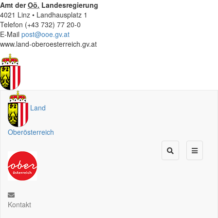
Amt der
Oö.
Landesregierung
4021 Linz • Landhausplatz 1
Telefon (+43 732) 77 20-0
E-Mail
post@ooe.gv.at
www.land-oberoesterreich.gv.at
Land
Oberösterreich
Kontakt