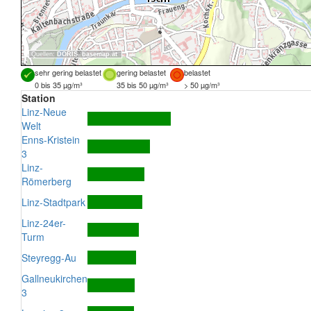
Quellen:
DORIS
,
basemap.at
sehr gering belastet
gering belastet
belastet
0 bis 35 µg/m³
35 bis 50 µg/m³
> 50 µg/m³
Station
Linz-Neue
Welt
Enns-Kristein
3
Linz-
Römerberg
Linz-Stadtpark
Linz-24er-
Turm
Steyregg-Au
Gallneukirchen
3