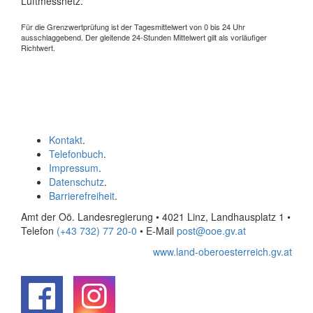
Luftmessnetz.
Für die Grenzwertprüfung ist der Tagesmittelwert von 0 bis 24 Uhr
ausschlaggebend. Der gleitende 24-Stunden Mittelwert gilt als vorläufiger
Richtwert.
Kontakt
.
Telefonbuch
.
Impressum
.
Datenschutz
.
Barrierefreiheit
.
Amt der Oö. Landesregierung • 4021 Linz, Landhausplatz 1
•
Telefon
(+43 732) 77 20-0
• E-Mail
post@ooe.gv.at
www.land-oberoesterreich.gv.at