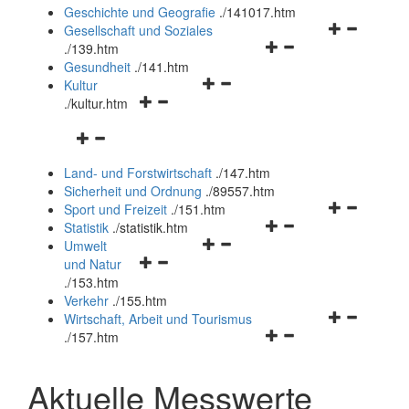
und
Geschichte und Geografie
.
/141017.htm
schließen
Navigationsm
Gesellschaft und Soziales
Navigationsmenü
öffnen
.
/139.htm
öffnen
und
Gesundheit
.
/141.htm
Navigationsmenü
und
schließen
Kultur
Navigationsmenü
öffnen
schließen
.
/kultur.htm
öffnen
und
Navigationsmenü
und
schließen
öffnen
schließen
Land- und Forstwirtschaft
.
/147.htm
und
Sicherheit und Ordnung
.
/89557.htm
schließen
Navigationsm
Sport und Freizeit
.
/151.htm
Navigationsmenü
öffnen
Statistik
.
/statistik.htm
Navigationsmenü
öffnen
und
Umwelt
Navigationsmenü
öffnen
und
schließen
und Natur
öffnen
und
schließen
.
/153.htm
und
schließen
Verkehr
.
/155.htm
schließen
Navigationsm
Wirtschaft, Arbeit und Tourismus
Navigationsmenü
öffnen
.
/157.htm
öffnen
und
und
schließen
Aktuelle Messwerte
schließen