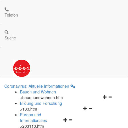
.
Telefon
.
Suche
.
Coronavirus: Aktuelle Informationen
Bauen und Wohnen
Navigationsm
.
/bauenundwohnen.htm
öffnen
Bildung und Forschung
Navigationsmenü
und
.
/133.htm
öffnen
schließen
Europa und
Navigationsmenü
und
Internationales
öffnen
schließen
.
/203110.htm