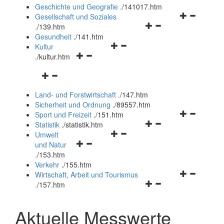
und
Geschichte und Geografie
.
/141017.htm
schließen
Navigationsm
Gesellschaft und Soziales
Navigationsmenü
öffnen
.
/139.htm
öffnen
und
Gesundheit
.
/141.htm
Navigationsmenü
und
schließen
Kultur
Navigationsmenü
öffnen
schließen
.
/kultur.htm
öffnen
und
Navigationsmenü
und
schließen
öffnen
schließen
Land- und Forstwirtschaft
.
/147.htm
und
Sicherheit und Ordnung
.
/89557.htm
schließen
Navigationsm
Sport und Freizeit
.
/151.htm
Navigationsmenü
öffnen
Statistik
.
/statistik.htm
Navigationsmenü
öffnen
und
Umwelt
Navigationsmenü
öffnen
und
schließen
und Natur
öffnen
und
schließen
.
/153.htm
und
schließen
Verkehr
.
/155.htm
schließen
Navigationsm
Wirtschaft, Arbeit und Tourismus
Navigationsmenü
öffnen
.
/157.htm
öffnen
und
und
schließen
Aktuelle Messwerte
schließen