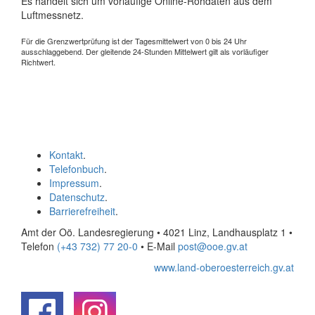
Es handelt sich um vorläufige Online-Rohdaten aus dem
Luftmessnetz.
Für die Grenzwertprüfung ist der Tagesmittelwert von 0 bis 24 Uhr
ausschlaggebend. Der gleitende 24-Stunden Mittelwert gilt als vorläufiger
Richtwert.
Kontakt
.
Telefonbuch
.
Impressum
.
Datenschutz
.
Barrierefreiheit
.
Amt der Oö. Landesregierung • 4021 Linz, Landhausplatz 1
•
Telefon
(+43 732) 77 20-0
• E-Mail
post@ooe.gv.at
www.land-oberoesterreich.gv.at