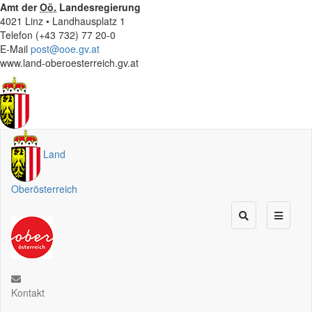
Amt der
Oö.
Landesregierung
4021 Linz • Landhausplatz 1
Telefon (+43 732) 77 20-0
E-Mail
post@ooe.gv.at
www.land-oberoesterreich.gv.at
Land
Oberösterreich
Kontakt