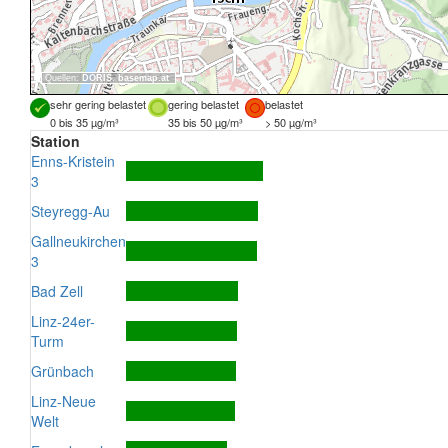
Quellen:
DORIS
,
basemap.at
sehr gering belastet
gering belastet
belastet
0 bis 35 µg/m³
35 bis 50 µg/m³
> 50 µg/m³
Station
Enns-Kristein
3
Steyregg-Au
Gallneukirchen
3
Bad Zell
Linz-24er-
Turm
Grünbach
Linz-Neue
Welt