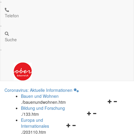
.
Telefon
.
Suche
.
Coronavirus: Aktuelle Informationen
Bauen und Wohnen
Navigationsm
.
/bauenundwohnen.htm
öffnen
Bildung und Forschung
Navigationsmenü
und
.
/133.htm
öffnen
schließen
Europa und
Navigationsmenü
und
Internationales
öffnen
schließen
.
/203110.htm