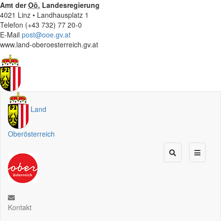
Amt der
Oö.
Landesregierung
4021 Linz • Landhausplatz 1
Telefon (+43 732) 77 20-0
E-Mail
post@ooe.gv.at
www.land-oberoesterreich.gv.at
Land
Oberösterreich
Kontakt