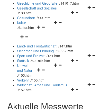
und
Geschichte und Geografie
.
/141017.htm
schließen
Navigationsm
Gesellschaft und Soziales
Navigationsmenü
öffnen
.
/139.htm
öffnen
und
Gesundheit
.
/141.htm
Navigationsmenü
und
schließen
Kultur
Navigationsmenü
öffnen
schließen
.
/kultur.htm
öffnen
und
Navigationsmenü
und
schließen
öffnen
schließen
Land- und Forstwirtschaft
.
/147.htm
und
Sicherheit und Ordnung
.
/89557.htm
schließen
Navigationsm
Sport und Freizeit
.
/151.htm
Navigationsmenü
öffnen
Statistik
.
/statistik.htm
Navigationsmenü
öffnen
und
Umwelt
Navigationsmenü
öffnen
und
schließen
und Natur
öffnen
und
schließen
.
/153.htm
und
schließen
Verkehr
.
/155.htm
schließen
Navigationsm
Wirtschaft, Arbeit und Tourismus
Navigationsmenü
öffnen
.
/157.htm
öffnen
und
und
schließen
Aktuelle Messwerte
schließen