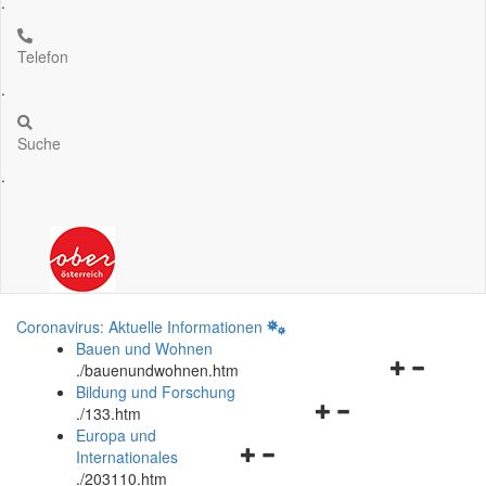
.
Telefon
.
Suche
.
Coronavirus: Aktuelle Informationen
Bauen und Wohnen
Navigationsm
.
/bauenundwohnen.htm
öffnen
Bildung und Forschung
Navigationsmenü
und
.
/133.htm
öffnen
schließen
Europa und
Navigationsmenü
und
Internationales
öffnen
schließen
.
/203110.htm