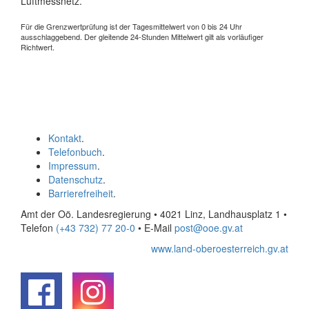
Luftmessnetz.
Für die Grenzwertprüfung ist der Tagesmittelwert von 0 bis 24 Uhr
ausschlaggebend. Der gleitende 24-Stunden Mittelwert gilt als vorläufiger
Richtwert.
Kontakt
.
Telefonbuch
.
Impressum
.
Datenschutz
.
Barrierefreiheit
.
Amt der Oö. Landesregierung • 4021 Linz, Landhausplatz 1
•
Telefon
(+43 732) 77 20-0
• E-Mail
post@ooe.gv.at
www.land-oberoesterreich.gv.at