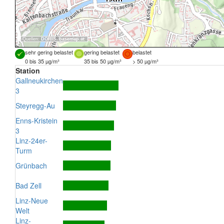
Quellen:
DORIS
,
basemap.at
sehr gering belastet
gering belastet
belastet
0 bis 35 µg/m³
35 bis 50 µg/m³
> 50 µg/m³
Station
Gallneukirchen
3
Steyregg-Au
Enns-Kristein
3
Linz-24er-
Turm
Grünbach
Bad Zell
Linz-Neue
Welt
Linz-