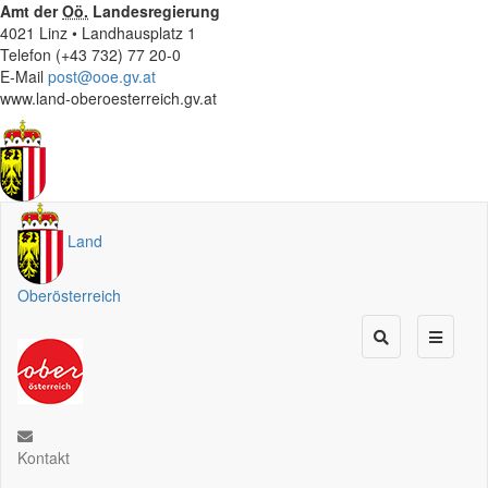
Amt der
Oö.
Landesregierung
4021 Linz • Landhausplatz 1
Telefon (+43 732) 77 20-0
E-Mail
post@ooe.gv.at
www.land-oberoesterreich.gv.at
Land
Oberösterreich
Kontakt