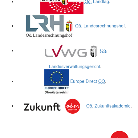
Oö.
Landtag
.
Oö.
Landesrechnungshof
.
Oö.
Landesverwaltungsgericht
.
Europe Direct
OÖ
.
Oö.
Zukunftsakademie
.