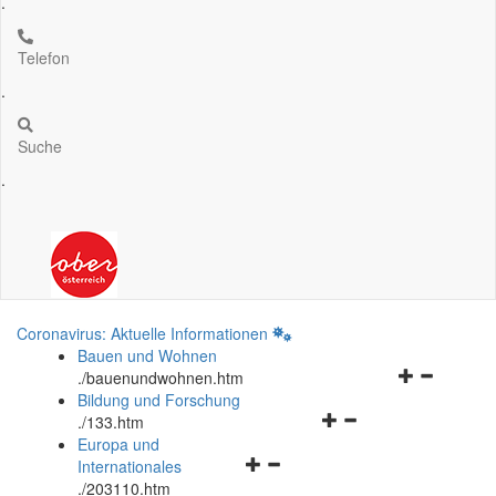
.
Telefon
.
Suche
.
Coronavirus: Aktuelle Informationen
Bauen und Wohnen
Navigationsm
.
/bauenundwohnen.htm
öffnen
Bildung und Forschung
Navigationsmenü
und
.
/133.htm
öffnen
schließen
Europa und
Navigationsmenü
und
Internationales
öffnen
schließen
.
/203110.htm