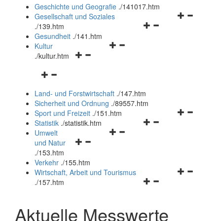
und
Geschichte und Geografie
.
/141017.htm
schließen
Navigationsm
Gesellschaft und Soziales
Navigationsmenü
öffnen
.
/139.htm
öffnen
und
Gesundheit
.
/141.htm
Navigationsmenü
und
schließen
Kultur
Navigationsmenü
öffnen
schließen
.
/kultur.htm
öffnen
und
Navigationsmenü
und
schließen
öffnen
schließen
Land- und Forstwirtschaft
.
/147.htm
und
Sicherheit und Ordnung
.
/89557.htm
schließen
Navigationsm
Sport und Freizeit
.
/151.htm
Navigationsmenü
öffnen
Statistik
.
/statistik.htm
Navigationsmenü
öffnen
und
Umwelt
Navigationsmenü
öffnen
und
schließen
und Natur
öffnen
und
schließen
.
/153.htm
und
schließen
Verkehr
.
/155.htm
schließen
Navigationsm
Wirtschaft, Arbeit und Tourismus
Navigationsmenü
öffnen
.
/157.htm
öffnen
und
und
schließen
Aktuelle Messwerte
schließen