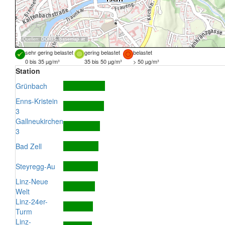
Quellen:
DORIS
,
basemap.at
sehr gering belastet
gering belastet
belastet
0 bis 35 µg/m³
35 bis 50 µg/m³
> 50 µg/m³
Station
Grünbach
Enns-Kristein
3
Gallneukirchen
3
Bad Zell
Steyregg-Au
Linz-Neue
Welt
Linz-24er-
Turm
Linz-