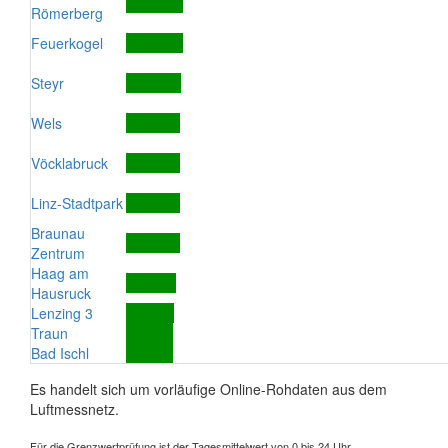
Römerberg
Feuerkogel
Steyr
Wels
Vöcklabruck
Linz-Stadtpark
Braunau
Zentrum
Haag am
Hausruck
Lenzing 3
Traun
Bad Ischl
Es handelt sich um vorläufige Online-Rohdaten aus dem
Luftmessnetz.
Für die Grenzwertprüfung ist der Tagesmittelwert von 0 bis 24 Uhr