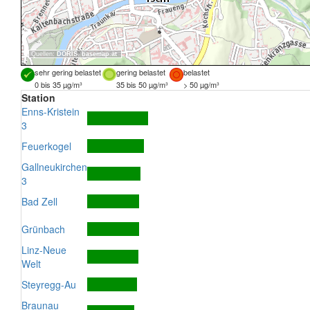
Quellen:
DORIS
,
basemap.at
sehr gering belastet
gering belastet
belastet
0 bis 35 µg/m³
35 bis 50 µg/m³
> 50 µg/m³
Station
Enns-Kristein
3
Feuerkogel
Gallneukirchen
3
Bad Zell
Grünbach
Linz-Neue
Welt
Steyregg-Au
Braunau