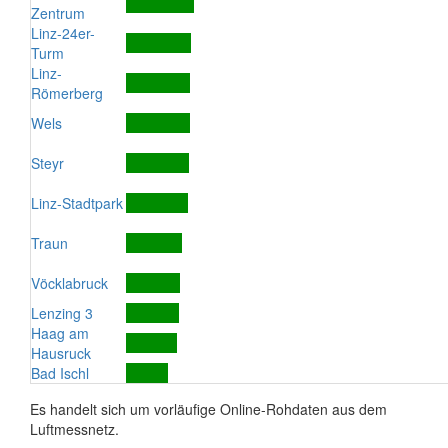
Zentrum
Linz-24er-
Turm
Linz-
Römerberg
Wels
Steyr
Linz-Stadtpark
Traun
Vöcklabruck
Lenzing 3
Haag am
Hausruck
Bad Ischl
Es handelt sich um vorläufige Online-Rohdaten aus dem
Luftmessnetz.