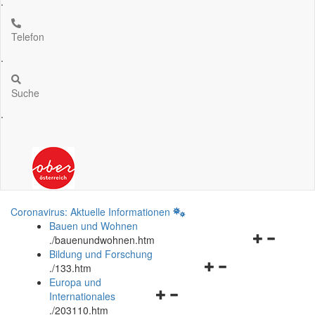
.
Telefon
.
Suche
.
Coronavirus: Aktuelle Informationen
Bauen und Wohnen
Navigationsm
.
/bauenundwohnen.htm
öffnen
Bildung und Forschung
Navigationsmenü
und
.
/133.htm
öffnen
schließen
Europa und
Navigationsmenü
und
Internationales
öffnen
schließen
.
/203110.htm