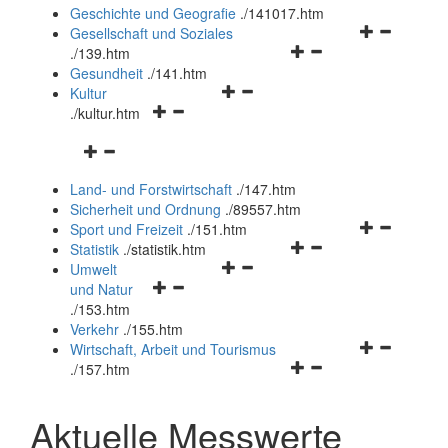
und
Geschichte und Geografie
.
/141017.htm
schließen
Navigationsm
Gesellschaft und Soziales
Navigationsmenü
öffnen
.
/139.htm
öffnen
und
Gesundheit
.
/141.htm
Navigationsmenü
und
schließen
Kultur
Navigationsmenü
öffnen
schließen
.
/kultur.htm
öffnen
und
Navigationsmenü
und
schließen
öffnen
schließen
Land- und Forstwirtschaft
.
/147.htm
und
Sicherheit und Ordnung
.
/89557.htm
schließen
Navigationsm
Sport und Freizeit
.
/151.htm
Navigationsmenü
öffnen
Statistik
.
/statistik.htm
Navigationsmenü
öffnen
und
Umwelt
Navigationsmenü
öffnen
und
schließen
und Natur
öffnen
und
schließen
.
/153.htm
und
schließen
Verkehr
.
/155.htm
schließen
Navigationsm
Wirtschaft, Arbeit und Tourismus
Navigationsmenü
öffnen
.
/157.htm
öffnen
und
und
schließen
Aktuelle Messwerte
schließen