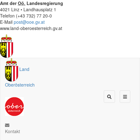
Amt der
Oö.
Landesregierung
4021 Linz • Landhausplatz 1
Telefon (+43 732) 77 20-0
E-Mail
post@ooe.gv.at
www.land-oberoesterreich.gv.at
Land
Oberösterreich
Kontakt