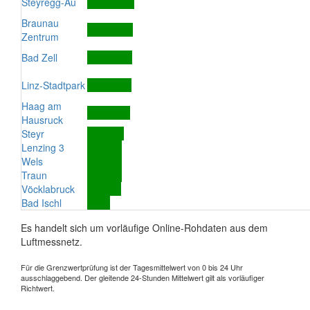
Steyregg-Au
Braunau
Zentrum
Bad Zell
Linz-Stadtpark
Haag am
Hausruck
Steyr
Lenzing 3
Wels
Traun
Vöcklabruck
Bad Ischl
Es handelt sich um vorläufige Online-Rohdaten aus dem
Luftmessnetz.
Für die Grenzwertprüfung ist der Tagesmittelwert von 0 bis 24 Uhr
ausschlaggebend. Der gleitende 24-Stunden Mittelwert gilt als vorläufiger
Richtwert.