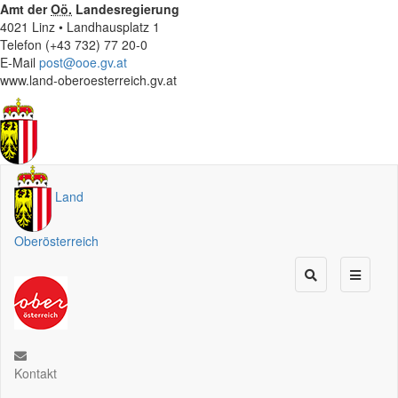
Amt der
Oö.
Landesregierung
4021 Linz • Landhausplatz 1
Telefon (+43 732) 77 20-0
E-Mail
post@ooe.gv.at
www.land-oberoesterreich.gv.at
Land
Oberösterreich
Kontakt