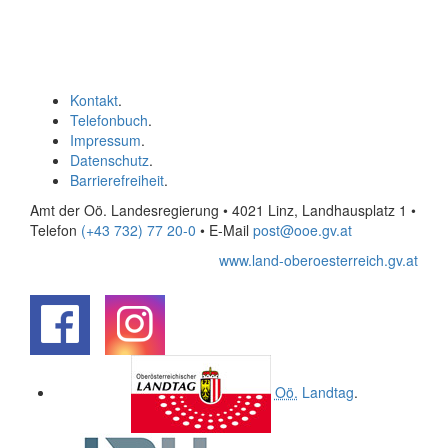
Kontakt
.
Telefonbuch
.
Impressum
.
Datenschutz
.
Barrierefreiheit
.
Amt der Oö. Landesregierung • 4021 Linz, Landhausplatz 1
•
Telefon
(+43 732) 77 20-0
• E-Mail
post@ooe.gv.at
www.land-oberoesterreich.gv.at
.
.
Oö.
Landtag
.