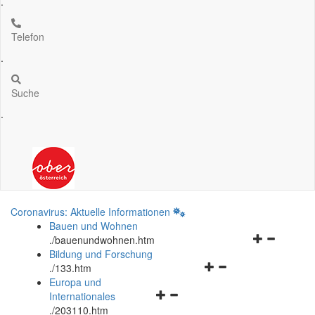
.
Telefon
.
Suche
.
Coronavirus: Aktuelle Informationen
Bauen und Wohnen
Navigationsm
.
/bauenundwohnen.htm
öffnen
Bildung und Forschung
Navigationsmenü
und
.
/133.htm
öffnen
schließen
Europa und
Navigationsmenü
und
Internationales
öffnen
schließen
.
/203110.htm