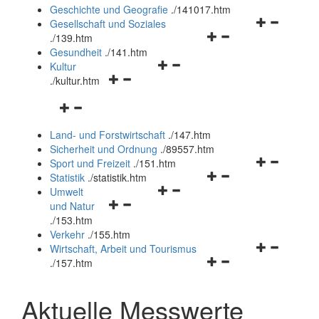
und
Geschichte und Geografie
.
/141017.htm
schließen
Navigationsm
Gesellschaft und Soziales
Navigationsmenü
öffnen
.
/139.htm
öffnen
und
Gesundheit
.
/141.htm
Navigationsmenü
und
schließen
Kultur
Navigationsmenü
öffnen
schließen
.
/kultur.htm
öffnen
und
Navigationsmenü
und
schließen
öffnen
schließen
Land- und Forstwirtschaft
.
/147.htm
und
Sicherheit und Ordnung
.
/89557.htm
schließen
Navigationsm
Sport und Freizeit
.
/151.htm
Navigationsmenü
öffnen
Statistik
.
/statistik.htm
Navigationsmenü
öffnen
und
Umwelt
Navigationsmenü
öffnen
und
schließen
und Natur
öffnen
und
schließen
.
/153.htm
und
schließen
Verkehr
.
/155.htm
schließen
Navigationsm
Wirtschaft, Arbeit und Tourismus
Navigationsmenü
öffnen
.
/157.htm
öffnen
und
und
schließen
Aktuelle Messwerte
schließen