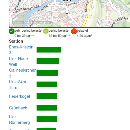
Quellen:
DORIS
,
basemap.at
sehr gering belastet
gering belastet
belastet
0 bis 35 µg/m³
35 bis 50 µg/m³
> 50 µg/m³
Station
Enns-Kristein
3
Linz-Neue
Welt
Gallneukirchen
3
Linz-24er-
Turm
Feuerkogel
Grünbach
Linz-
Römerberg