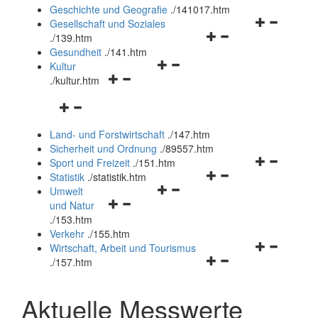
und
Geschichte und Geografie
.
/141017.htm
schließen
Navigationsm
Gesellschaft und Soziales
Navigationsmenü
öffnen
.
/139.htm
öffnen
und
Gesundheit
.
/141.htm
Navigationsmenü
und
schließen
Kultur
Navigationsmenü
öffnen
schließen
.
/kultur.htm
öffnen
und
Navigationsmenü
und
schließen
öffnen
schließen
Land- und Forstwirtschaft
.
/147.htm
und
Sicherheit und Ordnung
.
/89557.htm
schließen
Navigationsm
Sport und Freizeit
.
/151.htm
Navigationsmenü
öffnen
Statistik
.
/statistik.htm
Navigationsmenü
öffnen
und
Umwelt
Navigationsmenü
öffnen
und
schließen
und Natur
öffnen
und
schließen
.
/153.htm
und
schließen
Verkehr
.
/155.htm
schließen
Navigationsm
Wirtschaft, Arbeit und Tourismus
Navigationsmenü
öffnen
.
/157.htm
öffnen
und
und
schließen
Aktuelle Messwerte
schließen