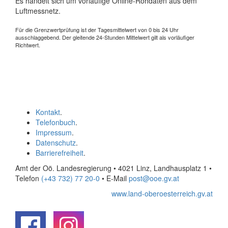
Es handelt sich um vorläufige Online-Rohdaten aus dem
Luftmessnetz.
Für die Grenzwertprüfung ist der Tagesmittelwert von 0 bis 24 Uhr
ausschlaggebend. Der gleitende 24-Stunden Mittelwert gilt als vorläufiger
Richtwert.
Kontakt
.
Telefonbuch
.
Impressum
.
Datenschutz
.
Barrierefreiheit
.
Amt der Oö. Landesregierung • 4021 Linz, Landhausplatz 1
•
Telefon
(+43 732) 77 20-0
• E-Mail
post@ooe.gv.at
www.land-oberoesterreich.gv.at