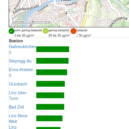
Quellen:
DORIS
,
basemap.at
sehr gering belastet
gering belastet
belastet
0 bis 35 µg/m³
35 bis 50 µg/m³
> 50 µg/m³
Station
Gallneukirchen
3
Steyregg-Au
Enns-Kristein
3
Grünbach
Linz-24er-
Turm
Bad Zell
Linz-Neue
Welt
Linz-