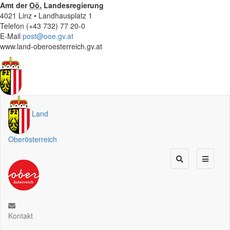
Amt der
Oö.
Landesregierung
4021 Linz • Landhausplatz 1
Telefon (+43 732) 77 20-0
E-Mail
post@ooe.gv.at
www.land-oberoesterreich.gv.at
Land
Oberösterreich
Kontakt