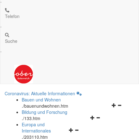
.
Telefon
.
Suche
.
Coronavirus: Aktuelle Informationen
Bauen und Wohnen
Navigationsm
.
/bauenundwohnen.htm
öffnen
Bildung und Forschung
Navigationsmenü
und
.
/133.htm
öffnen
schließen
Europa und
Navigationsmenü
und
Internationales
öffnen
schließen
.
/203110.htm