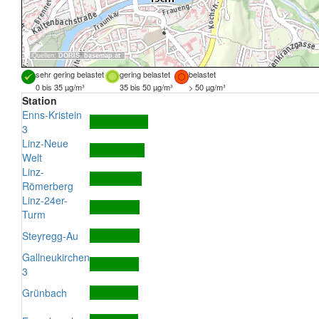
Quellen:
DORIS
,
basemap.at
sehr gering belastet
gering belastet
belastet
0 bis 35 µg/m³
35 bis 50 µg/m³
> 50 µg/m³
Station
Enns-Kristein
3
Linz-Neue
Welt
Linz-
Römerberg
Linz-24er-
Turm
Steyregg-Au
Gallneukirchen
3
Grünbach