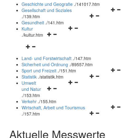
und
Geschichte und Geografie
.
/141017.htm
schließen
Navigationsm
Gesellschaft und Soziales
Navigationsmenü
öffnen
.
/139.htm
öffnen
und
Gesundheit
.
/141.htm
Navigationsmenü
und
schließen
Kultur
Navigationsmenü
öffnen
schließen
.
/kultur.htm
öffnen
und
Navigationsmenü
und
schließen
öffnen
schließen
Land- und Forstwirtschaft
.
/147.htm
und
Sicherheit und Ordnung
.
/89557.htm
schließen
Navigationsm
Sport und Freizeit
.
/151.htm
Navigationsmenü
öffnen
Statistik
.
/statistik.htm
Navigationsmenü
öffnen
und
Umwelt
Navigationsmenü
öffnen
und
schließen
und Natur
öffnen
und
schließen
.
/153.htm
und
schließen
Verkehr
.
/155.htm
schließen
Navigationsm
Wirtschaft, Arbeit und Tourismus
Navigationsmenü
öffnen
.
/157.htm
öffnen
und
und
schließen
Aktuelle Messwerte
schließen