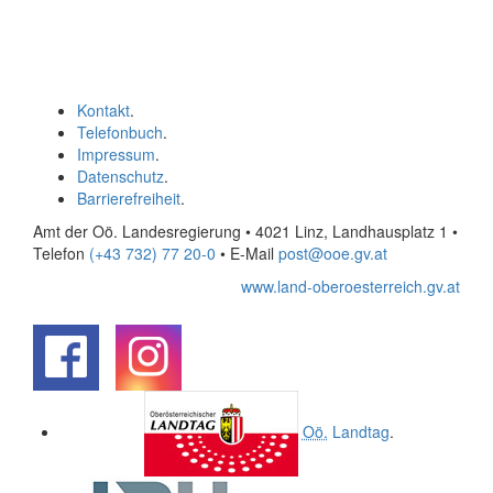
Kontakt
.
Telefonbuch
.
Impressum
.
Datenschutz
.
Barrierefreiheit
.
Amt der Oö. Landesregierung • 4021 Linz, Landhausplatz 1
•
Telefon
(+43 732) 77 20-0
• E-Mail
post@ooe.gv.at
www.land-oberoesterreich.gv.at
.
.
Oö.
Landtag
.