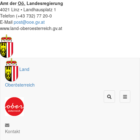
Amt der
Oö.
Landesregierung
4021 Linz • Landhausplatz 1
Telefon (+43 732) 77 20-0
E-Mail
post@ooe.gv.at
www.land-oberoesterreich.gv.at
Land
Oberösterreich
Kontakt