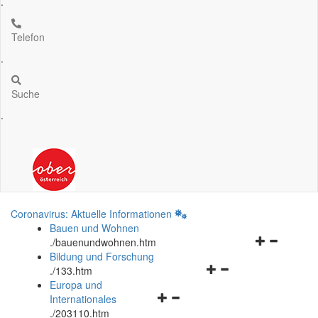
.
Telefon
.
Suche
.
Coronavirus: Aktuelle Informationen
Bauen und Wohnen
Navigationsm
.
/bauenundwohnen.htm
öffnen
Bildung und Forschung
Navigationsmenü
und
.
/133.htm
öffnen
schließen
Europa und
Navigationsmenü
und
Internationales
öffnen
schließen
.
/203110.htm