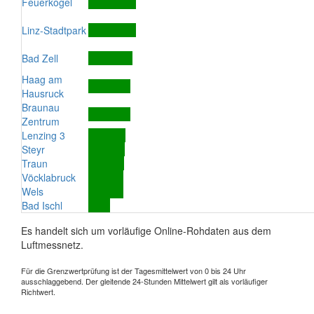
Feuerkogel
Linz-Stadtpark
Bad Zell
Haag am
Hausruck
Braunau
Zentrum
Lenzing 3
Steyr
Traun
Vöcklabruck
Wels
Bad Ischl
Es handelt sich um vorläufige Online-Rohdaten aus dem
Luftmessnetz.
Für die Grenzwertprüfung ist der Tagesmittelwert von 0 bis 24 Uhr
ausschlaggebend. Der gleitende 24-Stunden Mittelwert gilt als vorläufiger
Richtwert.