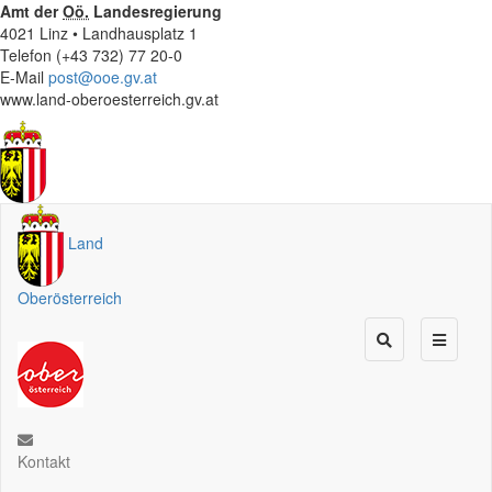
Amt der
Oö.
Landesregierung
4021 Linz • Landhausplatz 1
Telefon (+43 732) 77 20-0
E-Mail
post@ooe.gv.at
www.land-oberoesterreich.gv.at
Land
Oberösterreich
Kontakt