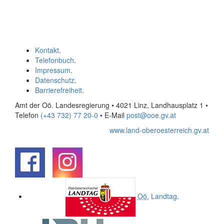
Kontakt
.
Telefonbuch
.
Impressum
.
Datenschutz
.
Barrierefreiheit
.
Amt der Oö. Landesregierung • 4021 Linz, Landhausplatz 1
•
Telefon
(+43 732) 77 20-0
• E-Mail
post@ooe.gv.at
www.land-oberoesterreich.gv.at
.
.
Oö.
Landtag
.