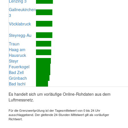
Lenzing 3
Gallneukirchen
3
Vöcklabruck
Steyregg-Au
Traun
Haag am
Hausruck
Steyr
Feuerkogel
Bad Zell
Grünbach
Bad Ischl
Es handelt sich um vorläufige Online-Rohdaten aus dem
Luftmessnetz.
Für die Grenzwertprüfung ist der Tagesmittelwert von 0 bis 24 Uhr
ausschlaggebend. Der gleitende 24-Stunden Mittelwert gilt als vorläufiger
Richtwert.