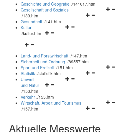
und
Geschichte und Geografie
.
/141017.htm
schließen
Navigationsm
Gesellschaft und Soziales
Navigationsmenü
öffnen
.
/139.htm
öffnen
und
Gesundheit
.
/141.htm
Navigationsmenü
und
schließen
Kultur
Navigationsmenü
öffnen
schließen
.
/kultur.htm
öffnen
und
Navigationsmenü
und
schließen
öffnen
schließen
Land- und Forstwirtschaft
.
/147.htm
und
Sicherheit und Ordnung
.
/89557.htm
schließen
Navigationsm
Sport und Freizeit
.
/151.htm
Navigationsmenü
öffnen
Statistik
.
/statistik.htm
Navigationsmenü
öffnen
und
Umwelt
Navigationsmenü
öffnen
und
schließen
und Natur
öffnen
und
schließen
.
/153.htm
und
schließen
Verkehr
.
/155.htm
schließen
Navigationsm
Wirtschaft, Arbeit und Tourismus
Navigationsmenü
öffnen
.
/157.htm
öffnen
und
und
schließen
Aktuelle Messwerte
schließen