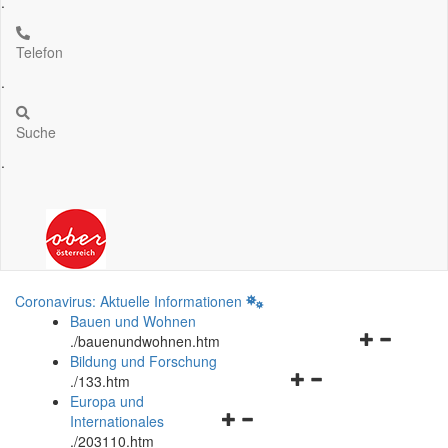
.
Telefon
.
Suche
.
Coronavirus: Aktuelle Informationen
Bauen und Wohnen
Navigationsm
.
/bauenundwohnen.htm
öffnen
Bildung und Forschung
Navigationsmenü
und
.
/133.htm
öffnen
schließen
Europa und
Navigationsmenü
und
Internationales
öffnen
schließen
.
/203110.htm