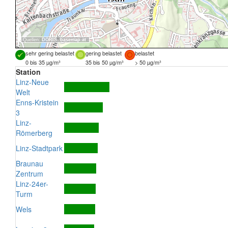
Quellen:
DORIS
,
basemap.at
sehr gering belastet
gering belastet
belastet
0 bis 35 µg/m³
35 bis 50 µg/m³
> 50 µg/m³
Station
Linz-Neue
Welt
Enns-Kristein
3
Linz-
Römerberg
Linz-Stadtpark
Braunau
Zentrum
Linz-24er-
Turm
Wels