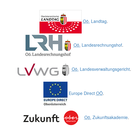
Oö.
Landtag
.
Oö.
Landesrechnungshof
.
Oö.
Landesverwaltungsgericht
.
Europe Direct
OÖ
.
Oö.
Zukunftsakademie
.