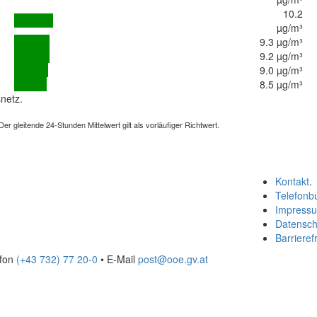
10.2
µg/m³
9.3 µg/m³
9.2 µg/m³
9.0 µg/m³
8.5 µg/m³
netz.
 gleitende 24-Stunden Mittelwert gilt als vorläufiger Richtwert.
Kontakt
.
Telefonb
Impress
Datensch
Barrierefr
efon
(+43 732) 77 20-0
• E-Mail
post@ooe.gv.at