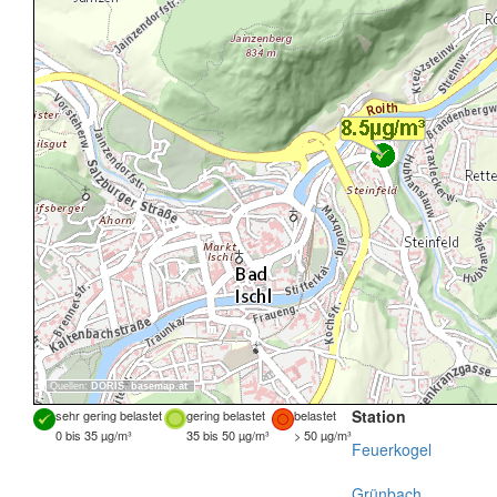
Quellen:
DORIS
,
basemap.at
Station
sehr gering belastet
gering belastet
belastet
0 bis 35 µg/m³
35 bis 50 µg/m³
> 50 µg/m³
Feuerkogel
Grünbach