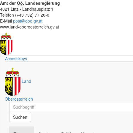
Amt der
Oö.
Landesregierung
4021 Linz • Landhausplatz 1
Telefon (+43 732) 77 20-0
E-Mail
post@ooe.gv.at
www.land-oberoesterreich.gv.at
Accesskeys
Land
Oberösterreich
Schnellsuche
Schnellsuche
Suchen