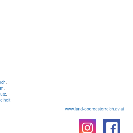
uch
.
um
.
utz
.
eiheit
.
www.land-oberoesterreich.gv.at