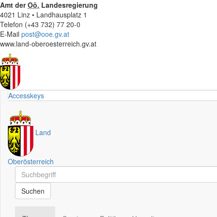
Amt der
Oö.
Landesregierung
4021 Linz • Landhausplatz 1
Telefon (+43 732) 77 20-0
E-Mail
post@ooe.gv.at
www.land-oberoesterreich.gv.at
Accesskeys
Land
Oberösterreich
Schnellsuche
Schnellsuche
Suchen