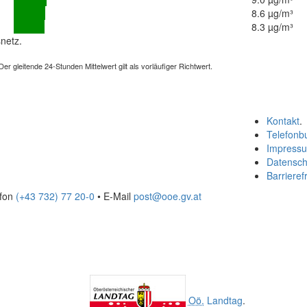
8.6 µg/m³
8.3 µg/m³
netz.
 gleitende 24-Stunden Mittelwert gilt als vorläufiger Richtwert.
Kontakt
.
Telefonb
Impress
Datensch
Barrierefr
efon
(+43 732) 77 20-0
• E-Mail
post@ooe.gv.at
Oö.
Landtag
.