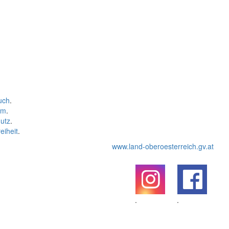
uch
.
um
.
utz
.
eiheit
.
www.land-oberoesterreich.gv.at
.
.