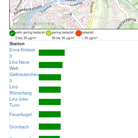
Quellen:
DORIS
,
basemap.at
sehr gering belastet
gering belastet
belastet
0 bis 35 µg/m³
35 bis 50 µg/m³
> 50 µg/m³
Station
Enns-Kristein
3
Linz-Neue
Welt
Gallneukirchen
3
Linz-
Römerberg
Linz-24er-
Turm
Feuerkogel
Grünbach