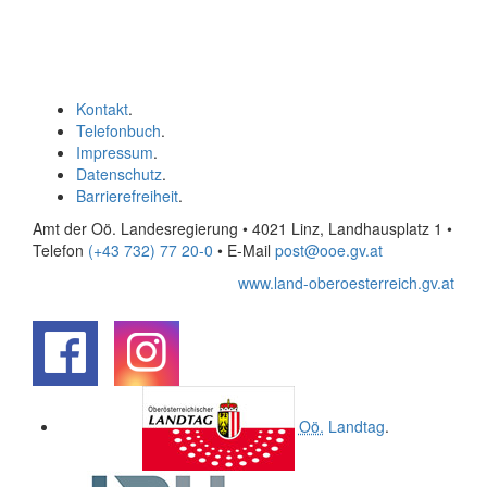
Kontakt
.
Telefonbuch
.
Impressum
.
Datenschutz
.
Barrierefreiheit
.
Amt der Oö. Landesregierung • 4021 Linz, Landhausplatz 1
•
Telefon
(+43 732) 77 20-0
• E-Mail
post@ooe.gv.at
www.land-oberoesterreich.gv.at
.
.
Oö.
Landtag
.