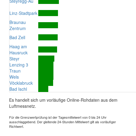
Steyregg-Au
Linz-Stadtpark
Braunau
Zentrum
Bad Zell
Haag am
Hausruck
Steyr
Lenzing 3
Traun
Wels
Vöcklabruck
Bad Ischl
Es handelt sich um vorläufige Online-Rohdaten aus dem
Luftmessnetz.
Für die Grenzwertprüfung ist der Tagesmittelwert von 0 bis 24 Uhr
ausschlaggebend. Der gleitende 24-Stunden Mittelwert gilt als vorläufiger
Richtwert.