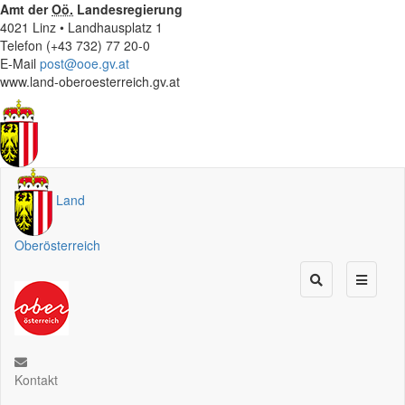
Amt der
Oö.
Landesregierung
4021 Linz • Landhausplatz 1
Telefon (+43 732) 77 20-0
E-Mail
post@ooe.gv.at
www.land-oberoesterreich.gv.at
Land
Oberösterreich
Kontakt