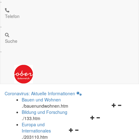
.
Telefon
.
Suche
.
Coronavirus: Aktuelle Informationen
Bauen und Wohnen
Navigationsm
.
/bauenundwohnen.htm
öffnen
Bildung und Forschung
Navigationsmenü
und
.
/133.htm
öffnen
schließen
Europa und
Navigationsmenü
und
Internationales
öffnen
schließen
.
/203110.htm