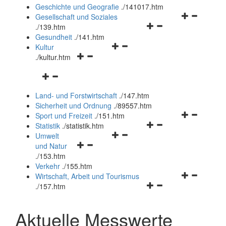
und
Geschichte und Geografie
.
/141017.htm
schließen
Navigationsm
Gesellschaft und Soziales
Navigationsmenü
öffnen
.
/139.htm
öffnen
und
Gesundheit
.
/141.htm
Navigationsmenü
und
schließen
Kultur
Navigationsmenü
öffnen
schließen
.
/kultur.htm
öffnen
und
Navigationsmenü
und
schließen
öffnen
schließen
Land- und Forstwirtschaft
.
/147.htm
und
Sicherheit und Ordnung
.
/89557.htm
schließen
Navigationsm
Sport und Freizeit
.
/151.htm
Navigationsmenü
öffnen
Statistik
.
/statistik.htm
Navigationsmenü
öffnen
und
Umwelt
Navigationsmenü
öffnen
und
schließen
und Natur
öffnen
und
schließen
.
/153.htm
und
schließen
Verkehr
.
/155.htm
schließen
Navigationsm
Wirtschaft, Arbeit und Tourismus
Navigationsmenü
öffnen
.
/157.htm
öffnen
und
und
schließen
Aktuelle Messwerte
schließen