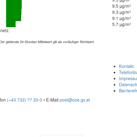
9.5 µg/m³
9.3 µg/m³
9.1 µg/m³
5.7 µg/m³
netz.
 gleitende 24-Stunden Mittelwert gilt als vorläufiger Richtwert.
Kontakt
.
Telefonb
Impress
Datensch
Barrierefr
efon
(+43 732) 77 20-0
• E-Mail
post@ooe.gv.at