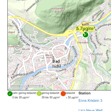
Quellen:
DORIS
,
basemap.at
Station
sehr gering belastet
gering belastet
belastet
0 bis 35 µg/m³
35 bis 50 µg/m³
> 50 µg/m³
Enns-Kristein 3
Linz-Neue Welt