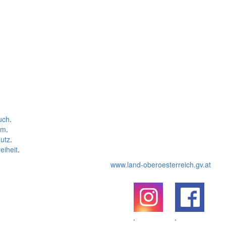
uch
.
um
.
utz
.
eiheit
.
www.land-oberoesterreich.gv.at
.
.