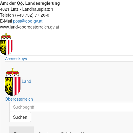
Amt der
Oö.
Landesregierung
4021 Linz • Landhausplatz 1
Telefon (+43 732) 77 20-0
E-Mail
post@ooe.gv.at
www.land-oberoesterreich.gv.at
Accesskeys
Land
Oberösterreich
Schnellsuche
Schnellsuche
Suchen