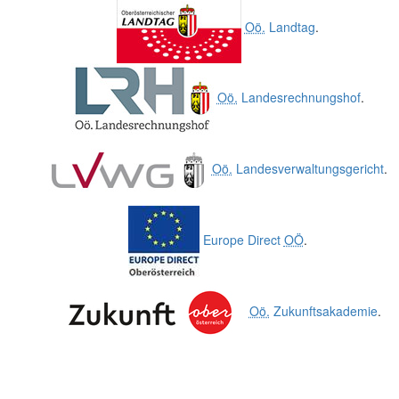
Oö.
Landtag
.
Oö.
Landesrechnungshof
.
Oö.
Landesverwaltungsgericht
.
Europe Direct
OÖ
.
Oö.
Zukunftsakademie
.