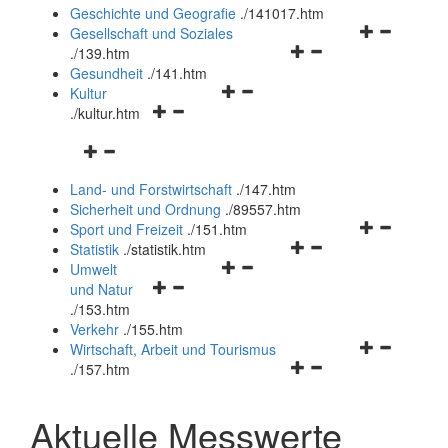
und
Geschichte und Geografie
.
/141017.htm
schließen
Navigationsm
Gesellschaft und Soziales
Navigationsmenü
öffnen
.
/139.htm
öffnen
und
Gesundheit
.
/141.htm
Navigationsmenü
und
schließen
Kultur
Navigationsmenü
öffnen
schließen
.
/kultur.htm
öffnen
und
Navigationsmenü
und
schließen
öffnen
schließen
Land- und Forstwirtschaft
.
/147.htm
und
Sicherheit und Ordnung
.
/89557.htm
schließen
Navigationsm
Sport und Freizeit
.
/151.htm
Navigationsmenü
öffnen
Statistik
.
/statistik.htm
Navigationsmenü
öffnen
und
Umwelt
Navigationsmenü
öffnen
und
schließen
und Natur
öffnen
und
schließen
.
/153.htm
und
schließen
Verkehr
.
/155.htm
schließen
Navigationsm
Wirtschaft, Arbeit und Tourismus
Navigationsmenü
öffnen
.
/157.htm
öffnen
und
und
schließen
Aktuelle Messwerte
schließen