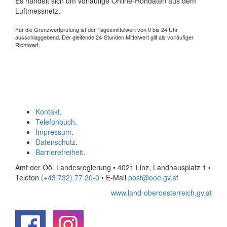
Es handelt sich um vorläufige Online-Rohdaten aus dem
Luftmessnetz.
Für die Grenzwertprüfung ist der Tagesmittelwert von 0 bis 24 Uhr
ausschlaggebend. Der gleitende 24-Stunden Mittelwert gilt als vorläufiger
Richtwert.
Kontakt
.
Telefonbuch
.
Impressum
.
Datenschutz
.
Barrierefreiheit
.
Amt der Oö. Landesregierung • 4021 Linz, Landhausplatz 1
•
Telefon
(+43 732) 77 20-0
• E-Mail
post@ooe.gv.at
www.land-oberoesterreich.gv.at