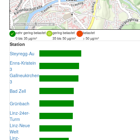
Quellen:
DORIS
,
basemap.at
sehr gering belastet
gering belastet
belastet
0 bis 35 µg/m³
35 bis 50 µg/m³
> 50 µg/m³
Station
Steyregg-Au
Enns-Kristein
3
Gallneukirchen
3
Bad Zell
Grünbach
Linz-24er-
Turm
Linz-Neue
Welt
Linz-