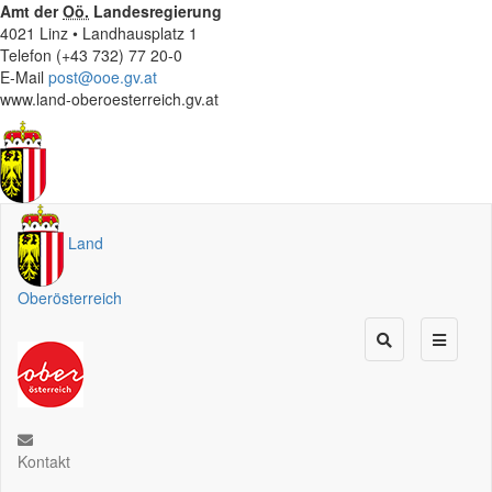
Amt der
Oö.
Landesregierung
4021 Linz • Landhausplatz 1
Telefon (+43 732) 77 20-0
E-Mail
post@ooe.gv.at
www.land-oberoesterreich.gv.at
Land
Oberösterreich
Kontakt