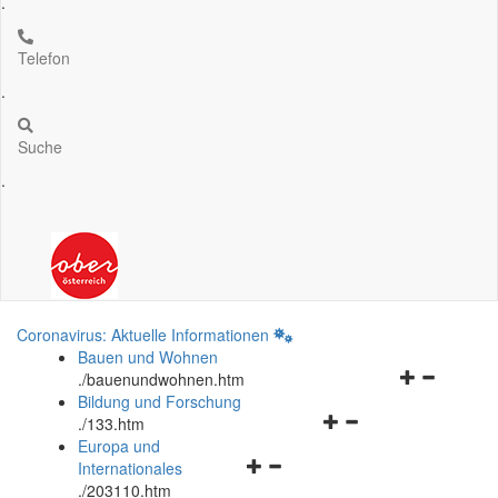
.
Telefon
.
Suche
.
Coronavirus: Aktuelle Informationen
Bauen und Wohnen
Navigationsm
.
/bauenundwohnen.htm
öffnen
Bildung und Forschung
Navigationsmenü
und
.
/133.htm
öffnen
schließen
Europa und
Navigationsmenü
und
Internationales
öffnen
schließen
.
/203110.htm