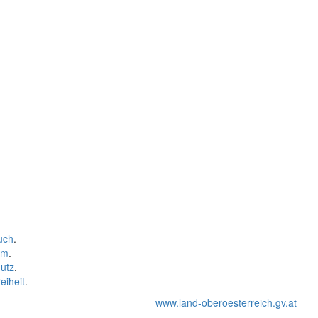
uch
.
um
.
utz
.
eiheit
.
www.land-oberoesterreich.gv.at