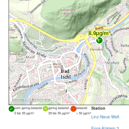
Quellen:
DORIS
,
basemap.at
Station
sehr gering belastet
gering belastet
belastet
0 bis 35 µg/m³
35 bis 50 µg/m³
> 50 µg/m³
Linz-Neue Welt
Enns-Kristein 3