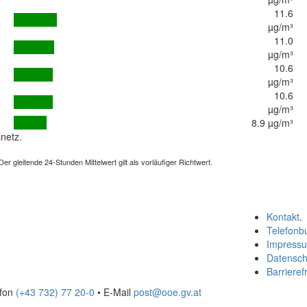
11.6
µg/m³
11.0
µg/m³
10.6
µg/m³
10.6
µg/m³
8.9 µg/m³
netz.
 gleitende 24-Stunden Mittelwert gilt als vorläufiger Richtwert.
Kontakt
.
Telefonb
Impress
Datensch
Barrierefr
efon
(+43 732) 77 20-0
• E-Mail
post@ooe.gv.at