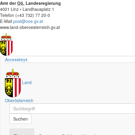
Amt der
Oö.
Landesregierung
4021 Linz • Landhausplatz 1
Telefon (+43 732) 77 20-0
E-Mail
post@ooe.gv.at
www.land-oberoesterreich.gv.at
Accesskeys
Land
Oberösterreich
Schnellsuche
Schnellsuche
Suchen