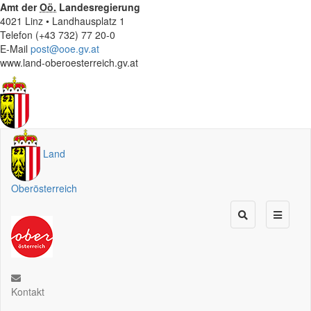
Amt der
Oö.
Landesregierung
4021 Linz • Landhausplatz 1
Telefon (+43 732) 77 20-0
E-Mail
post@ooe.gv.at
www.land-oberoesterreich.gv.at
Land
Oberösterreich
Kontakt