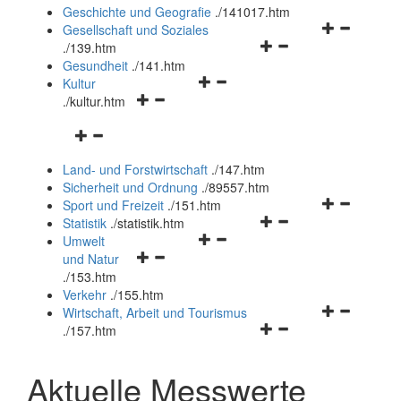
und
Geschichte und Geografie
.
/141017.htm
schließen
Navigationsm
Gesellschaft und Soziales
Navigationsmenü
öffnen
.
/139.htm
öffnen
und
Gesundheit
.
/141.htm
Navigationsmenü
und
schließen
Kultur
Navigationsmenü
öffnen
schließen
.
/kultur.htm
öffnen
und
Navigationsmenü
und
schließen
öffnen
schließen
Land- und Forstwirtschaft
.
/147.htm
und
Sicherheit und Ordnung
.
/89557.htm
schließen
Navigationsm
Sport und Freizeit
.
/151.htm
Navigationsmenü
öffnen
Statistik
.
/statistik.htm
Navigationsmenü
öffnen
und
Umwelt
Navigationsmenü
öffnen
und
schließen
und Natur
öffnen
und
schließen
.
/153.htm
und
schließen
Verkehr
.
/155.htm
schließen
Navigationsm
Wirtschaft, Arbeit und Tourismus
Navigationsmenü
öffnen
.
/157.htm
öffnen
und
und
schließen
Aktuelle Messwerte
schließen