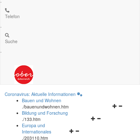
.
Telefon
.
Suche
.
Coronavirus: Aktuelle Informationen
Bauen und Wohnen
Navigationsm
.
/bauenundwohnen.htm
öffnen
Bildung und Forschung
Navigationsmenü
und
.
/133.htm
öffnen
schließen
Europa und
Navigationsmenü
und
Internationales
öffnen
schließen
.
/203110.htm