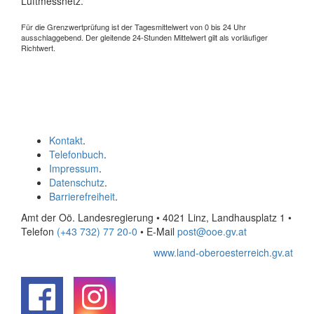
Luftmessnetz.
Für die Grenzwertprüfung ist der Tagesmittelwert von 0 bis 24 Uhr
ausschlaggebend. Der gleitende 24-Stunden Mittelwert gilt als vorläufiger
Richtwert.
Kontakt
.
Telefonbuch
.
Impressum
.
Datenschutz
.
Barrierefreiheit
.
Amt der Oö. Landesregierung • 4021 Linz, Landhausplatz 1
•
Telefon
(+43 732) 77 20-0
• E-Mail
post@ooe.gv.at
www.land-oberoesterreich.gv.at