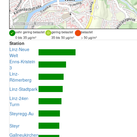
Quellen:
DORIS
,
basemap.at
sehr gering belastet
gering belastet
belastet
0 bis 35 µg/m³
35 bis 50 µg/m³
> 50 µg/m³
Station
Linz-Neue
Welt
Enns-Kristein
3
Linz-
Römerberg
Linz-Stadtpark
Linz-24er-
Turm
Steyregg-Au
Steyr
Gallneukirchen