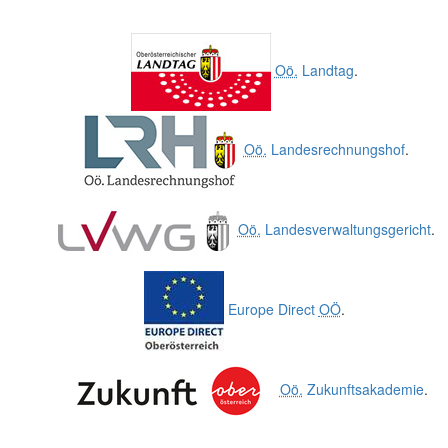
Oö.
Landtag
.
Oö.
Landesrechnungshof
.
Oö.
Landesverwaltungsgericht
.
Europe Direct
OÖ
.
Oö.
Zukunftsakademie
.