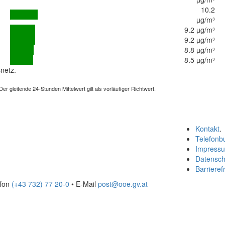
10.2
µg/m³
9.2 µg/m³
9.2 µg/m³
8.8 µg/m³
8.5 µg/m³
netz.
 gleitende 24-Stunden Mittelwert gilt als vorläufiger Richtwert.
Kontakt
.
Telefonb
Impress
Datensch
Barrierefr
efon
(+43 732) 77 20-0
• E-Mail
post@ooe.gv.at