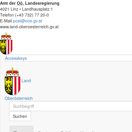
Amt der
Oö.
Landesregierung
4021 Linz • Landhausplatz 1
Telefon (+43 732) 77 20-0
E-Mail
post@ooe.gv.at
www.land-oberoesterreich.gv.at
Accesskeys
Land
Oberösterreich
Schnellsuche
Schnellsuche
Suchen