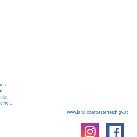
uch
.
um
.
utz
.
eiheit
.
www.land-oberoesterreich.gv.at