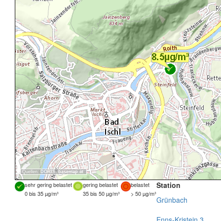
Quellen:
DORIS
,
basemap.at
Station
sehr gering belastet
gering belastet
belastet
0 bis 35 µg/m³
35 bis 50 µg/m³
> 50 µg/m³
Grünbach
Enns-Kristein 3