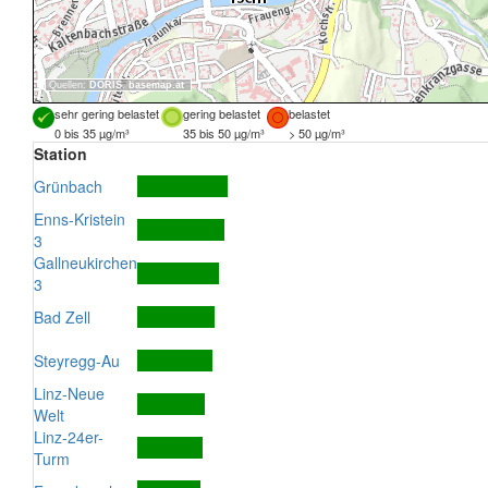
Quellen:
DORIS
,
basemap.at
sehr gering belastet
gering belastet
belastet
0 bis 35 µg/m³
35 bis 50 µg/m³
> 50 µg/m³
Station
Grünbach
Enns-Kristein
3
Gallneukirchen
3
Bad Zell
Steyregg-Au
Linz-Neue
Welt
Linz-24er-
Turm