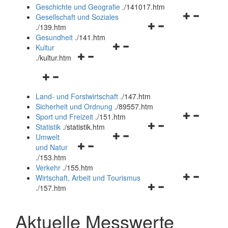
und
Geschichte und Geografie
.
/141017.htm
schließen
Navigationsm
Gesellschaft und Soziales
Navigationsmenü
öffnen
.
/139.htm
öffnen
und
Gesundheit
.
/141.htm
Navigationsmenü
und
schließen
Kultur
Navigationsmenü
öffnen
schließen
.
/kultur.htm
öffnen
und
Navigationsmenü
und
schließen
öffnen
schließen
Land- und Forstwirtschaft
.
/147.htm
und
Sicherheit und Ordnung
.
/89557.htm
schließen
Navigationsm
Sport und Freizeit
.
/151.htm
Navigationsmenü
öffnen
Statistik
.
/statistik.htm
Navigationsmenü
öffnen
und
Umwelt
Navigationsmenü
öffnen
und
schließen
und Natur
öffnen
und
schließen
.
/153.htm
und
schließen
Verkehr
.
/155.htm
schließen
Navigationsm
Wirtschaft, Arbeit und Tourismus
Navigationsmenü
öffnen
.
/157.htm
öffnen
und
und
schließen
Aktuelle Messwerte
schließen