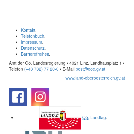
Kontakt
.
Telefonbuch
.
Impressum
.
Datenschutz
.
Barrierefreiheit
.
Amt der Oö. Landesregierung • 4021 Linz, Landhausplatz 1
•
Telefon
(+43 732) 77 20-0
• E-Mail
post@ooe.gv.at
www.land-oberoesterreich.gv.at
.
.
Oö.
Landtag
.