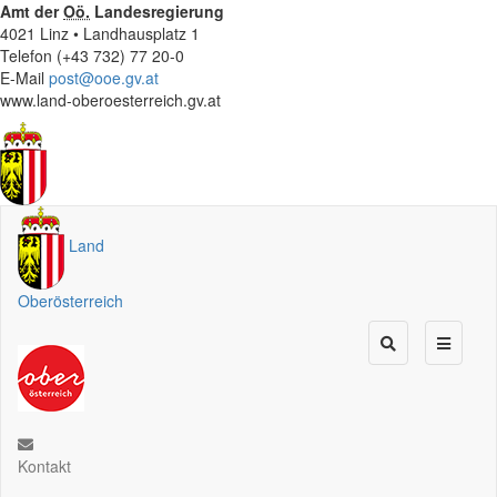
Amt der
Oö.
Landesregierung
4021 Linz • Landhausplatz 1
Telefon (+43 732) 77 20-0
E-Mail
post@ooe.gv.at
www.land-oberoesterreich.gv.at
Land
Oberösterreich
Kontakt