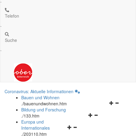
.
Telefon
.
Suche
.
Coronavirus: Aktuelle Informationen
Bauen und Wohnen
Navigationsm
.
/bauenundwohnen.htm
öffnen
Bildung und Forschung
Navigationsmenü
und
.
/133.htm
öffnen
schließen
Europa und
Navigationsmenü
und
Internationales
öffnen
schließen
.
/203110.htm