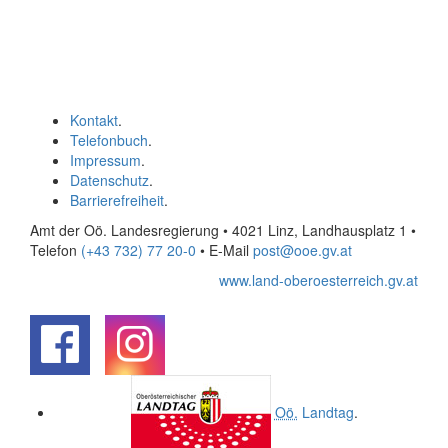
Kontakt
.
Telefonbuch
.
Impressum
.
Datenschutz
.
Barrierefreiheit
.
Amt der Oö. Landesregierung • 4021 Linz, Landhausplatz 1
•
Telefon
(+43 732) 77 20-0
• E-Mail
post@ooe.gv.at
www.land-oberoesterreich.gv.at
.
.
Oö.
Landtag
.