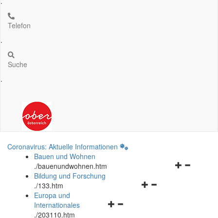
.
Telefon
.
Suche
.
Coronavirus: Aktuelle Informationen
Bauen und Wohnen
Navigationsm
.
/bauenundwohnen.htm
öffnen
Bildung und Forschung
Navigationsmenü
und
.
/133.htm
öffnen
schließen
Europa und
Navigationsmenü
und
Internationales
öffnen
schließen
.
/203110.htm