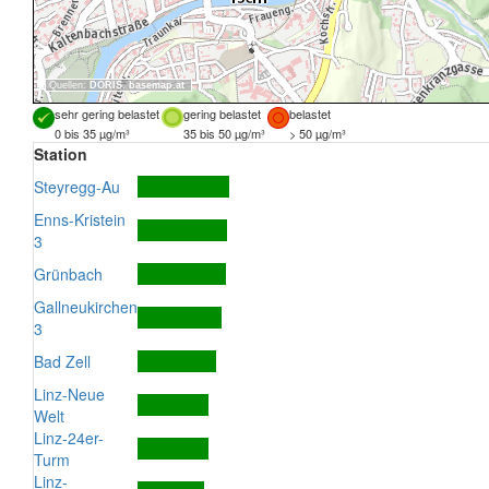
Quellen:
DORIS
,
basemap.at
sehr gering belastet
gering belastet
belastet
0 bis 35 µg/m³
35 bis 50 µg/m³
> 50 µg/m³
Station
Steyregg-Au
Enns-Kristein
3
Grünbach
Gallneukirchen
3
Bad Zell
Linz-Neue
Welt
Linz-24er-
Turm
Linz-