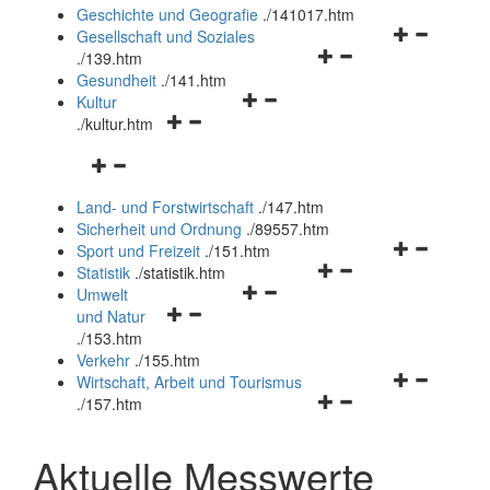
und
Geschichte und Geografie
.
/141017.htm
schließen
Navigationsm
Gesellschaft und Soziales
Navigationsmenü
öffnen
.
/139.htm
öffnen
und
Gesundheit
.
/141.htm
Navigationsmenü
und
schließen
Kultur
Navigationsmenü
öffnen
schließen
.
/kultur.htm
öffnen
und
Navigationsmenü
und
schließen
öffnen
schließen
Land- und Forstwirtschaft
.
/147.htm
und
Sicherheit und Ordnung
.
/89557.htm
schließen
Navigationsm
Sport und Freizeit
.
/151.htm
Navigationsmenü
öffnen
Statistik
.
/statistik.htm
Navigationsmenü
öffnen
und
Umwelt
Navigationsmenü
öffnen
und
schließen
und Natur
öffnen
und
schließen
.
/153.htm
und
schließen
Verkehr
.
/155.htm
schließen
Navigationsm
Wirtschaft, Arbeit und Tourismus
Navigationsmenü
öffnen
.
/157.htm
öffnen
und
und
schließen
Aktuelle Messwerte
schließen