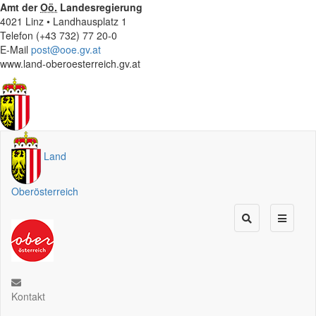
Amt der
Oö.
Landesregierung
4021 Linz • Landhausplatz 1
Telefon (+43 732) 77 20-0
E-Mail
post@ooe.gv.at
www.land-oberoesterreich.gv.at
Land
Oberösterreich
Kontakt