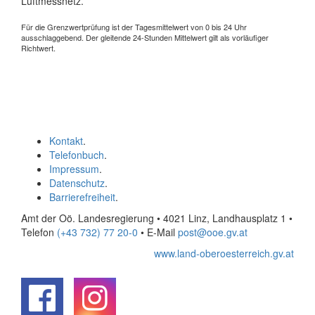
Luftmessnetz.
Für die Grenzwertprüfung ist der Tagesmittelwert von 0 bis 24 Uhr
ausschlaggebend. Der gleitende 24-Stunden Mittelwert gilt als vorläufiger
Richtwert.
Kontakt
.
Telefonbuch
.
Impressum
.
Datenschutz
.
Barrierefreiheit
.
Amt der Oö. Landesregierung • 4021 Linz, Landhausplatz 1
•
Telefon
(+43 732) 77 20-0
• E-Mail
post@ooe.gv.at
www.land-oberoesterreich.gv.at