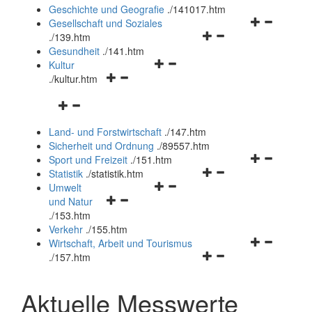
und
Geschichte und Geografie
.
/141017.htm
schließen
Navigationsm
Gesellschaft und Soziales
Navigationsmenü
öffnen
.
/139.htm
öffnen
und
Gesundheit
.
/141.htm
Navigationsmenü
und
schließen
Kultur
Navigationsmenü
öffnen
schließen
.
/kultur.htm
öffnen
und
Navigationsmenü
und
schließen
öffnen
schließen
Land- und Forstwirtschaft
.
/147.htm
und
Sicherheit und Ordnung
.
/89557.htm
schließen
Navigationsm
Sport und Freizeit
.
/151.htm
Navigationsmenü
öffnen
Statistik
.
/statistik.htm
Navigationsmenü
öffnen
und
Umwelt
Navigationsmenü
öffnen
und
schließen
und Natur
öffnen
und
schließen
.
/153.htm
und
schließen
Verkehr
.
/155.htm
schließen
Navigationsm
Wirtschaft, Arbeit und Tourismus
Navigationsmenü
öffnen
.
/157.htm
öffnen
und
und
schließen
Aktuelle Messwerte
schließen