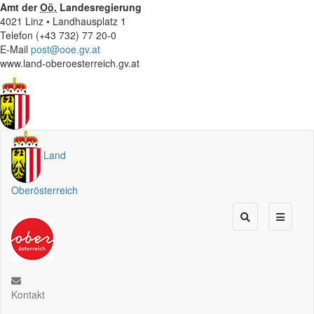
Amt der
Oö.
Landesregierung
4021 Linz • Landhausplatz 1
Telefon (+43 732) 77 20-0
E-Mail
post@ooe.gv.at
www.land-oberoesterreich.gv.at
Land
Oberösterreich
Kontakt