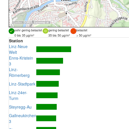
Quellen:
DORIS
,
basemap.at
sehr gering belastet
gering belastet
belastet
0 bis 35 µg/m³
35 bis 50 µg/m³
> 50 µg/m³
Station
Linz-Neue
Welt
Enns-Kristein
3
Linz-
Römerberg
Linz-Stadtpark
Linz-24er-
Turm
Steyregg-Au
Gallneukirchen
3