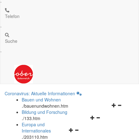
.
Telefon
.
Suche
.
Coronavirus: Aktuelle Informationen
Bauen und Wohnen
Navigationsm
.
/bauenundwohnen.htm
öffnen
Bildung und Forschung
Navigationsmenü
und
.
/133.htm
öffnen
schließen
Europa und
Navigationsmenü
und
Internationales
öffnen
schließen
.
/203110.htm