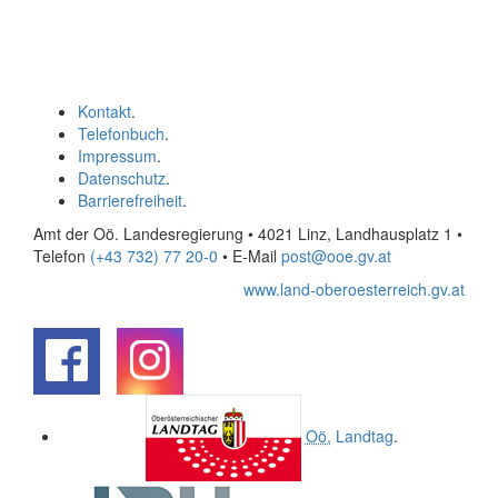
Kontakt
.
Telefonbuch
.
Impressum
.
Datenschutz
.
Barrierefreiheit
.
Amt der Oö. Landesregierung • 4021 Linz, Landhausplatz 1
•
Telefon
(+43 732) 77 20-0
• E-Mail
post@ooe.gv.at
www.land-oberoesterreich.gv.at
.
.
Oö.
Landtag
.