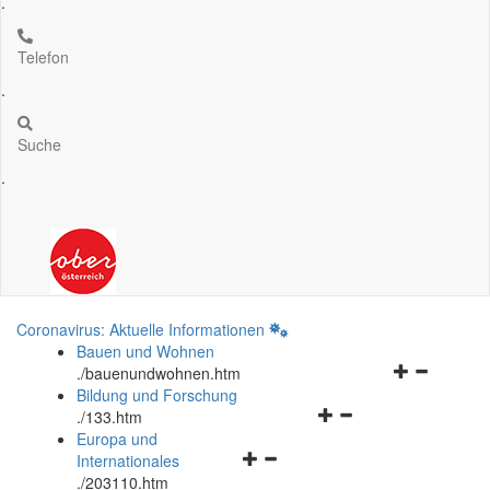
.
Telefon
.
Suche
.
Coronavirus: Aktuelle Informationen
Bauen und Wohnen
Navigationsm
.
/bauenundwohnen.htm
öffnen
Bildung und Forschung
Navigationsmenü
und
.
/133.htm
öffnen
schließen
Europa und
Navigationsmenü
und
Internationales
öffnen
schließen
.
/203110.htm