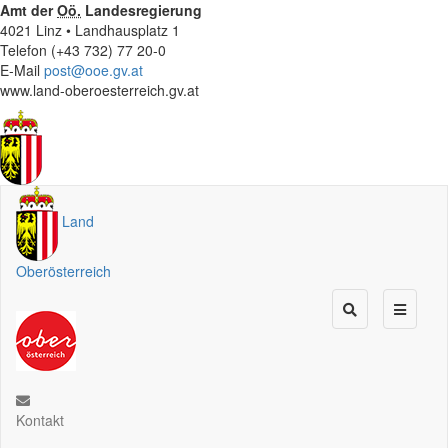
Amt der
Oö.
Landesregierung
4021 Linz • Landhausplatz 1
Telefon (+43 732) 77 20-0
E-Mail
post@ooe.gv.at
www.land-oberoesterreich.gv.at
Land
Oberösterreich
Kontakt