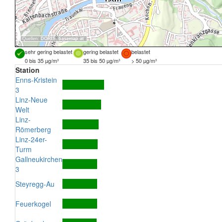
Quellen:
DORIS
,
basemap.at
sehr gering belastet
gering belastet
belastet
0 bis 35 µg/m³
35 bis 50 µg/m³
> 50 µg/m³
Station
Enns-Kristein
3
Linz-Neue
Welt
Linz-
Römerberg
Linz-24er-
Turm
Gallneukirchen
3
Steyregg-Au
Feuerkogel