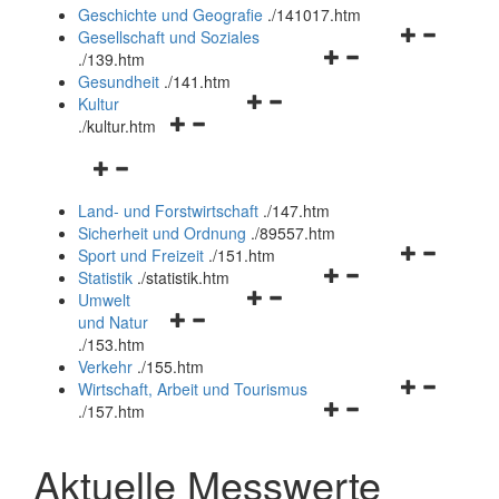
und
Geschichte und Geografie
.
/141017.htm
schließen
Navigationsm
Gesellschaft und Soziales
Navigationsmenü
öffnen
.
/139.htm
öffnen
und
Gesundheit
.
/141.htm
Navigationsmenü
und
schließen
Kultur
Navigationsmenü
öffnen
schließen
.
/kultur.htm
öffnen
und
Navigationsmenü
und
schließen
öffnen
schließen
Land- und Forstwirtschaft
.
/147.htm
und
Sicherheit und Ordnung
.
/89557.htm
schließen
Navigationsm
Sport und Freizeit
.
/151.htm
Navigationsmenü
öffnen
Statistik
.
/statistik.htm
Navigationsmenü
öffnen
und
Umwelt
Navigationsmenü
öffnen
und
schließen
und Natur
öffnen
und
schließen
.
/153.htm
und
schließen
Verkehr
.
/155.htm
schließen
Navigationsm
Wirtschaft, Arbeit und Tourismus
Navigationsmenü
öffnen
.
/157.htm
öffnen
und
und
schließen
Aktuelle Messwerte
schließen