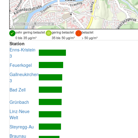
Quellen:
DORIS
,
basemap.at
sehr gering belastet
gering belastet
belastet
0 bis 35 µg/m³
35 bis 50 µg/m³
> 50 µg/m³
Station
Enns-Kristein
3
Feuerkogel
Gallneukirchen
3
Bad Zell
Grünbach
Linz-Neue
Welt
Steyregg-Au
Braunau