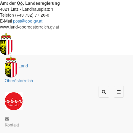
Amt der
Oö.
Landesregierung
4021 Linz • Landhausplatz 1
Telefon (+43 732) 77 20-0
E-Mail
post@ooe.gv.at
www.land-oberoesterreich.gv.at
Land
Oberösterreich
Kontakt