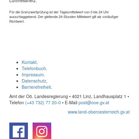
Luftmessnetz.
Für die Grenzwertprüfung ist der Tagesmittelwert von 0 bis 24 Uhr
ausschlaggebend. Der gleitende 24-Stunden Mittelwert gilt als vorläufiger
Richtwert.
Kontakt
.
Telefonbuch
.
Impressum
.
Datenschutz
.
Barrierefreiheit
.
Amt der Oö. Landesregierung • 4021 Linz, Landhausplatz 1
•
Telefon
(+43 732) 77 20-0
• E-Mail
post@ooe.gv.at
www.land-oberoesterreich.gv.at