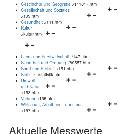
und
Geschichte und Geografie
.
/141017.htm
schließen
Navigationsm
Gesellschaft und Soziales
Navigationsmenü
öffnen
.
/139.htm
öffnen
und
Gesundheit
.
/141.htm
Navigationsmenü
und
schließen
Kultur
Navigationsmenü
öffnen
schließen
.
/kultur.htm
öffnen
und
Navigationsmenü
und
schließen
öffnen
schließen
Land- und Forstwirtschaft
.
/147.htm
und
Sicherheit und Ordnung
.
/89557.htm
schließen
Navigationsm
Sport und Freizeit
.
/151.htm
Navigationsmenü
öffnen
Statistik
.
/statistik.htm
Navigationsmenü
öffnen
und
Umwelt
Navigationsmenü
öffnen
und
schließen
und Natur
öffnen
und
schließen
.
/153.htm
und
schließen
Verkehr
.
/155.htm
schließen
Navigationsm
Wirtschaft, Arbeit und Tourismus
Navigationsmenü
öffnen
.
/157.htm
öffnen
und
und
schließen
Aktuelle Messwerte
schließen