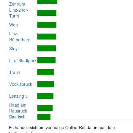
Zentrum
Linz-24er-
Turm
Wels
Linz-
Römerberg
Steyr
Linz-Stadtpark
Traun
Vöcklabruck
Lenzing 3
Haag am
Hausruck
Bad Ischl
Es handelt sich um vorläufige Online-Rohdaten aus dem