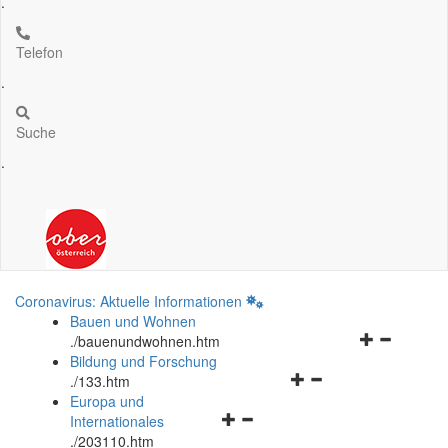
.
Telefon
.
Suche
.
Coronavirus: Aktuelle Informationen
Bauen und Wohnen
Navigationsm
.
/bauenundwohnen.htm
öffnen
Bildung und Forschung
Navigationsmenü
und
.
/133.htm
öffnen
schließen
Europa und
Navigationsmenü
und
Internationales
öffnen
schließen
.
/203110.htm