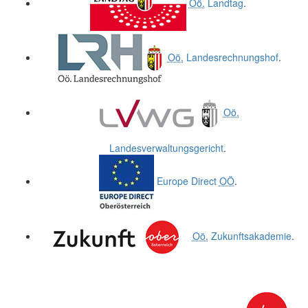
Oö.
Landtag
.
Oö.
Landesrechnungshof
.
Oö.
Landesverwaltungsgericht
.
Europe Direct
OÖ
.
Oö.
Zukunftsakademie
.