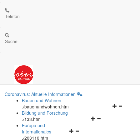
.
Telefon
.
Suche
.
Coronavirus: Aktuelle Informationen
Bauen und Wohnen
Navigationsm
.
/bauenundwohnen.htm
öffnen
Bildung und Forschung
Navigationsmenü
und
.
/133.htm
öffnen
schließen
Europa und
Navigationsmenü
und
Internationales
öffnen
schließen
.
/203110.htm