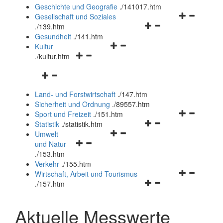
und
Geschichte und Geografie
.
/141017.htm
schließen
Navigationsm
Gesellschaft und Soziales
Navigationsmenü
öffnen
.
/139.htm
öffnen
und
Gesundheit
.
/141.htm
Navigationsmenü
und
schließen
Kultur
Navigationsmenü
öffnen
schließen
.
/kultur.htm
öffnen
und
Navigationsmenü
und
schließen
öffnen
schließen
Land- und Forstwirtschaft
.
/147.htm
und
Sicherheit und Ordnung
.
/89557.htm
schließen
Navigationsm
Sport und Freizeit
.
/151.htm
Navigationsmenü
öffnen
Statistik
.
/statistik.htm
Navigationsmenü
öffnen
und
Umwelt
Navigationsmenü
öffnen
und
schließen
und Natur
öffnen
und
schließen
.
/153.htm
und
schließen
Verkehr
.
/155.htm
schließen
Navigationsm
Wirtschaft, Arbeit und Tourismus
Navigationsmenü
öffnen
.
/157.htm
öffnen
und
und
schließen
Aktuelle Messwerte
schließen