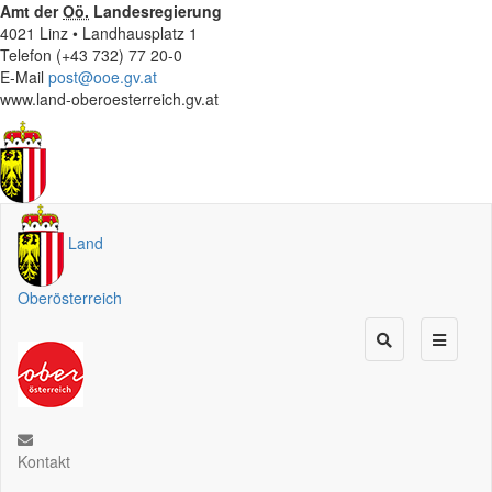
Amt der
Oö.
Landesregierung
4021 Linz • Landhausplatz 1
Telefon (+43 732) 77 20-0
E-Mail
post@ooe.gv.at
www.land-oberoesterreich.gv.at
Land
Oberösterreich
Kontakt