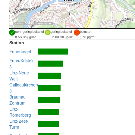
Quellen:
DORIS
,
basemap.at
sehr gering belastet
gering belastet
belastet
0 bis 35 µg/m³
35 bis 50 µg/m³
> 50 µg/m³
Station
Feuerkogel
Enns-Kristein
3
Linz-Neue
Welt
Gallneukirchen
3
Braunau
Zentrum
Linz-
Römerberg
Linz-24er-
Turm