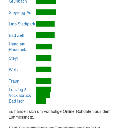
Grünbach
Steyregg-Au
Linz-Stadtpark
Bad Zell
Haag am
Hausruck
Steyr
Wels
Traun
Lenzing 3
Vöcklabruck
Bad Ischl
Es handelt sich um vorläufige Online-Rohdaten aus dem
Luftmessnetz.
Für die Grenzwertprüfung ist der Tagesmittelwert von 0 bis 24 Uhr