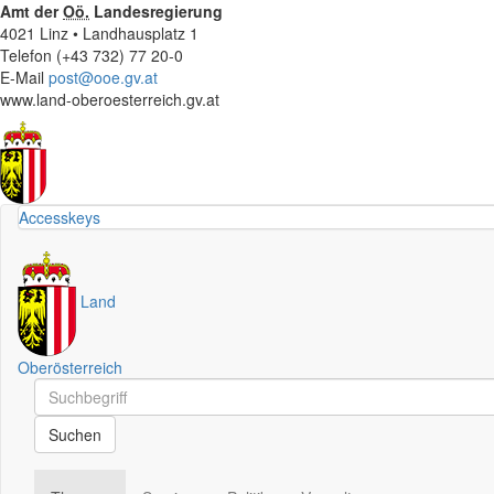
Amt der
Oö.
Landesregierung
4021 Linz • Landhausplatz 1
Telefon (+43 732) 77 20-0
E-Mail
post@ooe.gv.at
www.land-oberoesterreich.gv.at
Accesskeys
Land
Oberösterreich
Schnellsuche
Schnellsuche
Suchen