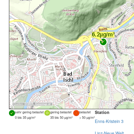
Quellen:
DORIS
,
basemap.at
Station
sehr gering belastet
gering belastet
belastet
0 bis 35 µg/m³
35 bis 50 µg/m³
> 50 µg/m³
Enns-Kristein 3
Linz-Neue Welt