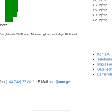
9.6 µg/m³
9.5 µg/m³
8.9 µg/m³
6.2 µg/m³
netz.
 gleitende 24-Stunden Mittelwert gilt als vorläufiger Richtwert.
Kontakt
.
Telefonb
Impress
Datensch
Barrierefr
efon
(+43 732) 77 20-0
• E-Mail
post@ooe.gv.at