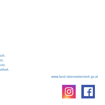
uch
.
um
.
utz
.
eiheit
.
www.land-oberoesterreich.gv.at
.
.