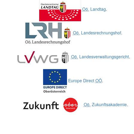
Oö.
Landtag
.
Oö.
Landesrechnungshof
.
Oö.
Landesverwaltungsgericht
.
Europe Direct
OÖ
.
Oö.
Zukunftsakademie
.