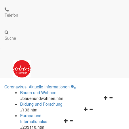
.
Telefon
.
Suche
.
Coronavirus: Aktuelle Informationen
Bauen und Wohnen
Navigationsm
.
/bauenundwohnen.htm
öffnen
Bildung und Forschung
Navigationsmenü
und
.
/133.htm
öffnen
schließen
Europa und
Navigationsmenü
und
Internationales
öffnen
schließen
.
/203110.htm