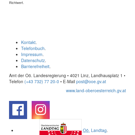
Richtwert.
Kontakt
.
Telefonbuch
.
Impressum
.
Datenschutz
.
Barrierefreiheit
.
Amt der Oö. Landesregierung • 4021 Linz, Landhausplatz 1
•
Telefon
(+43 732) 77 20-0
• E-Mail
post@ooe.gv.at
www.land-oberoesterreich.gv.at
.
.
Oö.
Landtag
.