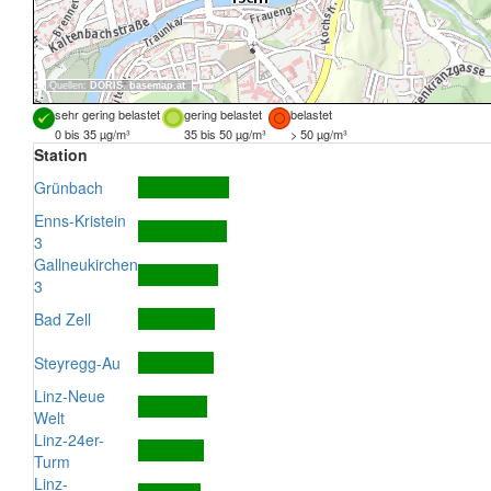
Quellen:
DORIS
,
basemap.at
sehr gering belastet
gering belastet
belastet
0 bis 35 µg/m³
35 bis 50 µg/m³
> 50 µg/m³
Station
Grünbach
Enns-Kristein
3
Gallneukirchen
3
Bad Zell
Steyregg-Au
Linz-Neue
Welt
Linz-24er-
Turm
Linz-