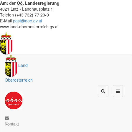
Amt der
Oö.
Landesregierung
4021 Linz • Landhausplatz 1
Telefon (+43 732) 77 20-0
E-Mail
post@ooe.gv.at
www.land-oberoesterreich.gv.at
Land
Oberösterreich
Kontakt