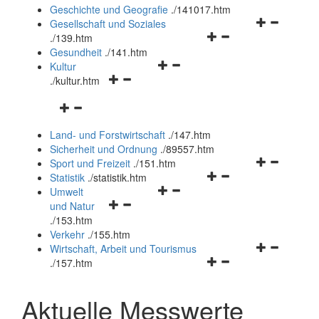
und
Geschichte und Geografie
.
/141017.htm
schließen
Navigationsm
Gesellschaft und Soziales
Navigationsmenü
öffnen
.
/139.htm
öffnen
und
Gesundheit
.
/141.htm
Navigationsmenü
und
schließen
Kultur
Navigationsmenü
öffnen
schließen
.
/kultur.htm
öffnen
und
Navigationsmenü
und
schließen
öffnen
schließen
Land- und Forstwirtschaft
.
/147.htm
und
Sicherheit und Ordnung
.
/89557.htm
schließen
Navigationsm
Sport und Freizeit
.
/151.htm
Navigationsmenü
öffnen
Statistik
.
/statistik.htm
Navigationsmenü
öffnen
und
Umwelt
Navigationsmenü
öffnen
und
schließen
und Natur
öffnen
und
schließen
.
/153.htm
und
schließen
Verkehr
.
/155.htm
schließen
Navigationsm
Wirtschaft, Arbeit und Tourismus
Navigationsmenü
öffnen
.
/157.htm
öffnen
und
und
schließen
Aktuelle Messwerte
schließen