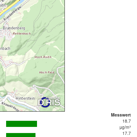
Messwert
18.7
µg/m³
17.7