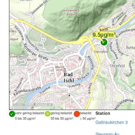
Quellen:
DORIS
,
basemap.at
Station
sehr gering belastet
gering belastet
belastet
0 bis 35 µg/m³
35 bis 50 µg/m³
> 50 µg/m³
Gallneukirchen 3
Steyregg-Au