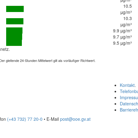
10.5
µg/m³
10.3
µg/m³
9.9 µg/m³
9.7 µg/m³
9.5 µg/m³
netz.
 gleitende 24-Stunden Mittelwert gilt als vorläufiger Richtwert.
Kontakt
.
Telefonb
Impress
Datensch
Barrierefr
efon
(+43 732) 77 20-0
• E-Mail
post@ooe.gv.at