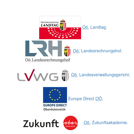
Oö.
Landtag
.
Oö.
Landesrechnungshof
.
Oö.
Landesverwaltungsgericht
.
Europe Direct
OÖ
.
Oö.
Zukunftsakademie
.