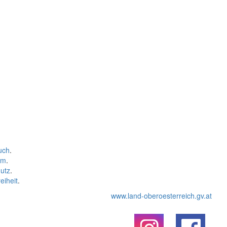
uch
.
um
.
utz
.
eiheit
.
www.land-oberoesterreich.gv.at