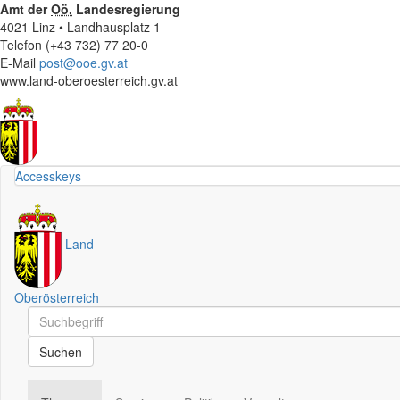
Amt der
Oö.
Landesregierung
4021 Linz • Landhausplatz 1
Telefon (+43 732) 77 20-0
E-Mail
post@ooe.gv.at
www.land-oberoesterreich.gv.at
Accesskeys
Land
Oberösterreich
Schnellsuche
Schnellsuche
Suchen