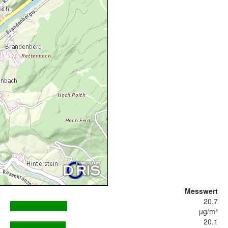
Messwert
20.7
µg/m³
20.1