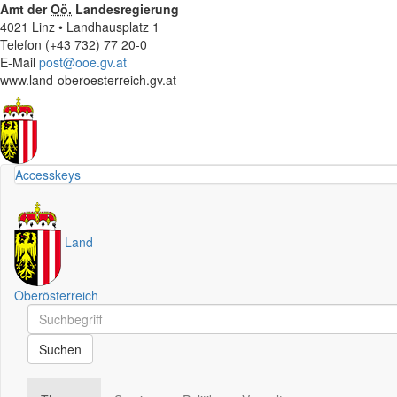
Amt der
Oö.
Landesregierung
4021 Linz • Landhausplatz 1
Telefon (+43 732) 77 20-0
E-Mail
post@ooe.gv.at
www.land-oberoesterreich.gv.at
Accesskeys
Land
Oberösterreich
Schnellsuche
Schnellsuche
Suchen