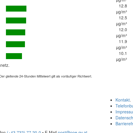
12.8
µg/m³
12.5
µg/m³
12.0
µg/m³
11.9
µg/m³
10.1
µg/m³
netz.
 gleitende 24-Stunden Mittelwert gilt als vorläufiger Richtwert.
Kontakt
.
Telefonb
Impress
Datensch
Barrierefr
efon
(+43 732) 77 20-0
• E-Mail
post@ooe.gv.at