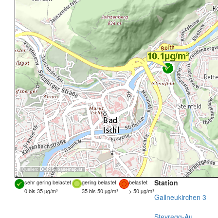
Quellen:
DORIS
,
basemap.at
Station
sehr gering belastet
gering belastet
belastet
0 bis 35 µg/m³
35 bis 50 µg/m³
> 50 µg/m³
Gallneukirchen 3
Steyregg-Au