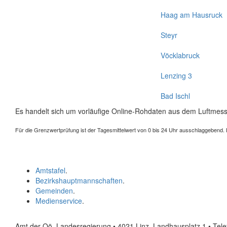
Haag am Hausruck
Steyr
Vöcklabruck
Lenzing 3
Bad Ischl
Es handelt sich um vorläufige Online-Rohdaten aus dem Luftmess
Für die Grenzwertprüfung ist der Tagesmittelwert von 0 bis 24 Uhr ausschlaggebend. Der
Amtstafel
.
Bezirkshauptmannschaften
.
Gemeinden
.
Medienservice
.
Amt der Oö. Landesregierung • 4021 Linz, Landhausplatz 1
• Tel