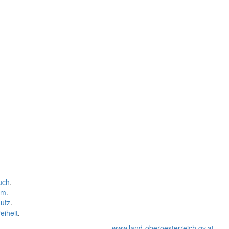
uch
.
um
.
utz
.
eiheit
.
www.land-oberoesterreich.gv.at