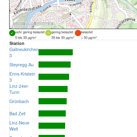
Quellen:
DORIS
,
basemap.at
sehr gering belastet
gering belastet
belastet
0 bis 35 µg/m³
35 bis 50 µg/m³
> 50 µg/m³
Station
Gallneukirchen
3
Steyregg-Au
Enns-Kristein
3
Linz-24er-
Turm
Grünbach
Bad Zell
Linz-Neue
Welt