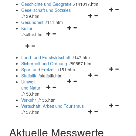
und
Geschichte und Geografie
.
/141017.htm
schließen
Navigationsm
Gesellschaft und Soziales
Navigationsmenü
öffnen
.
/139.htm
öffnen
und
Gesundheit
.
/141.htm
Navigationsmenü
und
schließen
Kultur
Navigationsmenü
öffnen
schließen
.
/kultur.htm
öffnen
und
Navigationsmenü
und
schließen
öffnen
schließen
Land- und Forstwirtschaft
.
/147.htm
und
Sicherheit und Ordnung
.
/89557.htm
schließen
Navigationsm
Sport und Freizeit
.
/151.htm
Navigationsmenü
öffnen
Statistik
.
/statistik.htm
Navigationsmenü
öffnen
und
Umwelt
Navigationsmenü
öffnen
und
schließen
und Natur
öffnen
und
schließen
.
/153.htm
und
schließen
Verkehr
.
/155.htm
schließen
Navigationsm
Wirtschaft, Arbeit und Tourismus
Navigationsmenü
öffnen
.
/157.htm
öffnen
und
und
schließen
Aktuelle Messwerte
schließen