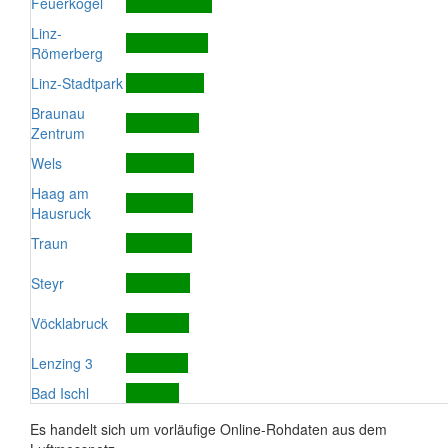
Feuerkogel
Linz-
Römerberg
Linz-Stadtpark
Braunau
Zentrum
Wels
Haag am
Hausruck
Traun
Steyr
Vöcklabruck
Lenzing 3
Bad Ischl
Es handelt sich um vorläufige Online-Rohdaten aus dem