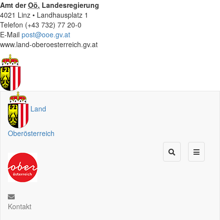
Amt der
Oö.
Landesregierung
4021 Linz • Landhausplatz 1
Telefon (+43 732) 77 20-0
E-Mail
post@ooe.gv.at
www.land-oberoesterreich.gv.at
Land
Oberösterreich
Kontakt