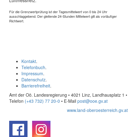
Luftmessnetz.
Für die Grenzwertprüfung ist der Tagesmittelwert von 0 bis 24 Uhr
ausschlaggebend. Der gleitende 24-Stunden Mittelwert gilt als vorläufiger
Richtwert.
Kontakt
.
Telefonbuch
.
Impressum
.
Datenschutz
.
Barrierefreiheit
.
Amt der Oö. Landesregierung • 4021 Linz, Landhausplatz 1
•
Telefon
(+43 732) 77 20-0
• E-Mail
post@ooe.gv.at
www.land-oberoesterreich.gv.at