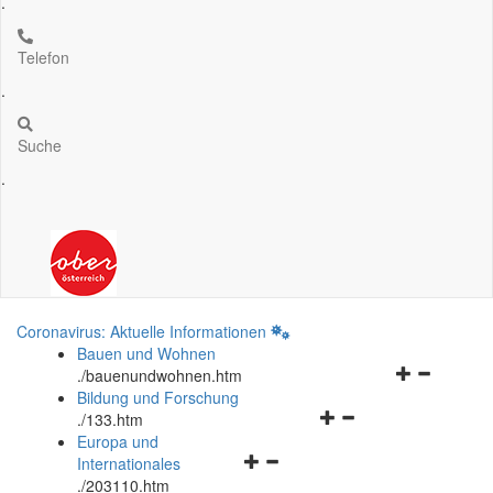
.
Telefon
.
Suche
.
Coronavirus: Aktuelle Informationen
Bauen und Wohnen
Navigationsm
.
/bauenundwohnen.htm
öffnen
Bildung und Forschung
Navigationsmenü
und
.
/133.htm
öffnen
schließen
Europa und
Navigationsmenü
und
Internationales
öffnen
schließen
.
/203110.htm