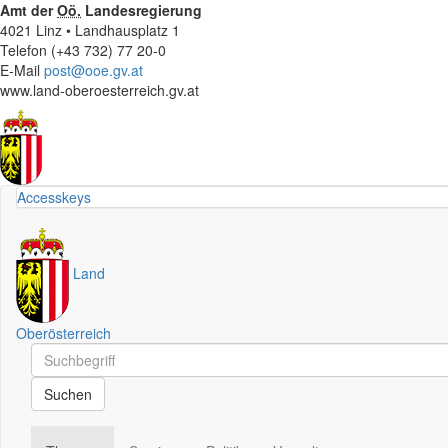
Amt der
Oö.
Landesregierung
4021 Linz • Landhausplatz 1
Telefon (+43 732) 77 20-0
E-Mail
post@ooe.gv.at
www.land-oberoesterreich.gv.at
Accesskeys
Land
Oberösterreich
Schnellsuche
Schnellsuche
Suchen