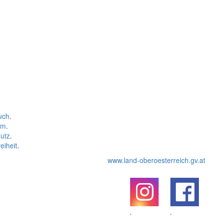
uch
.
um
.
utz
.
eiheit
.
www.land-oberoesterreich.gv.at
.
.