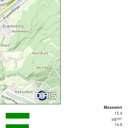
Messwert
15.4
µg/m³
14.9