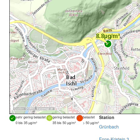
Quellen:
DORIS
,
basemap.at
Station
sehr gering belastet
gering belastet
belastet
0 bis 35 µg/m³
35 bis 50 µg/m³
> 50 µg/m³
Grünbach
Enns-Kristein 3