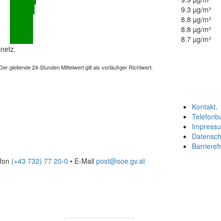
9.3 µg/m³
8.8 µg/m³
8.8 µg/m³
8.7 µg/m³
netz.
 gleitende 24-Stunden Mittelwert gilt als vorläufiger Richtwert.
Kontakt
.
Telefonb
Impress
Datensch
Barrierefr
efon
(+43 732) 77 20-0
• E-Mail
post@ooe.gv.at