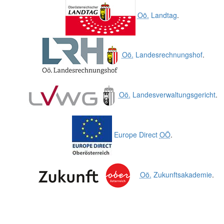
Oö.
Landtag
.
Oö.
Landesrechnungshof
.
Oö.
Landesverwaltungsgericht
.
Europe Direct
OÖ
.
Oö.
Zukunftsakademie
.