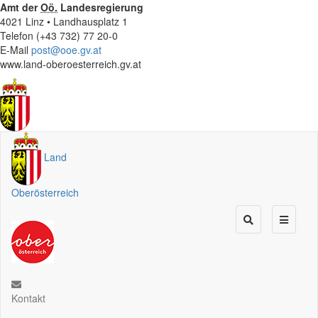
Amt der
Oö.
Landesregierung
4021 Linz • Landhausplatz 1
Telefon (+43 732) 77 20-0
E-Mail
post@ooe.gv.at
www.land-oberoesterreich.gv.at
Land
Oberösterreich
Kontakt