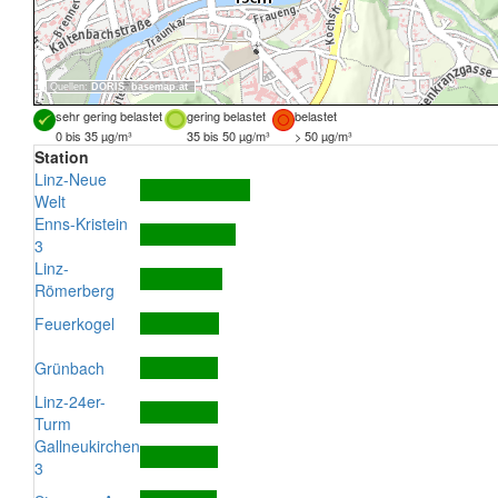
Quellen:
DORIS
,
basemap.at
sehr gering belastet
gering belastet
belastet
0 bis 35 µg/m³
35 bis 50 µg/m³
> 50 µg/m³
Station
Linz-Neue
Welt
Enns-Kristein
3
Linz-
Römerberg
Feuerkogel
Grünbach
Linz-24er-
Turm
Gallneukirchen
3