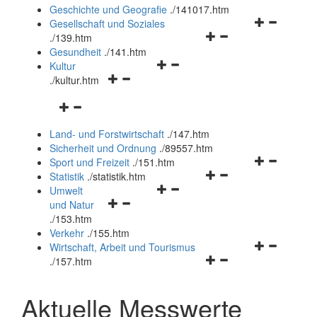
und
Geschichte und Geografie
.
/141017.htm
schließen
Navigationsm
Gesellschaft und Soziales
Navigationsmenü
öffnen
.
/139.htm
öffnen
und
Gesundheit
.
/141.htm
Navigationsmenü
und
schließen
Kultur
Navigationsmenü
öffnen
schließen
.
/kultur.htm
öffnen
und
Navigationsmenü
und
schließen
öffnen
schließen
Land- und Forstwirtschaft
.
/147.htm
und
Sicherheit und Ordnung
.
/89557.htm
schließen
Navigationsm
Sport und Freizeit
.
/151.htm
Navigationsmenü
öffnen
Statistik
.
/statistik.htm
Navigationsmenü
öffnen
und
Umwelt
Navigationsmenü
öffnen
und
schließen
und Natur
öffnen
und
schließen
.
/153.htm
und
schließen
Verkehr
.
/155.htm
schließen
Navigationsm
Wirtschaft, Arbeit und Tourismus
Navigationsmenü
öffnen
.
/157.htm
öffnen
und
und
schließen
Aktuelle Messwerte
schließen