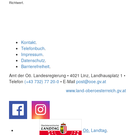
Richtwert.
Kontakt
.
Telefonbuch
.
Impressum
.
Datenschutz
.
Barrierefreiheit
.
Amt der Oö. Landesregierung • 4021 Linz, Landhausplatz 1
•
Telefon
(+43 732) 77 20-0
• E-Mail
post@ooe.gv.at
www.land-oberoesterreich.gv.at
.
.
Oö.
Landtag
.