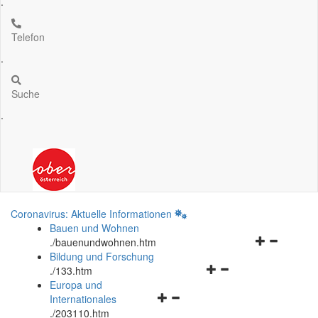
.
Telefon
.
Suche
.
Coronavirus: Aktuelle Informationen
Bauen und Wohnen
Navigationsm
.
/bauenundwohnen.htm
öffnen
Bildung und Forschung
Navigationsmenü
und
.
/133.htm
öffnen
schließen
Europa und
Navigationsmenü
und
Internationales
öffnen
schließen
.
/203110.htm