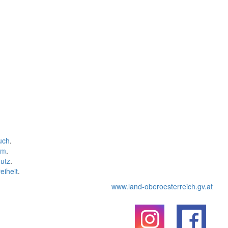
uch
.
um
.
utz
.
eiheit
.
www.land-oberoesterreich.gv.at