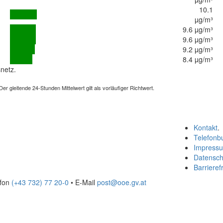
10.1
µg/m³
9.6 µg/m³
9.6 µg/m³
9.2 µg/m³
8.4 µg/m³
netz.
 gleitende 24-Stunden Mittelwert gilt als vorläufiger Richtwert.
Kontakt
.
Telefonb
Impress
Datensch
Barrierefr
efon
(+43 732) 77 20-0
• E-Mail
post@ooe.gv.at