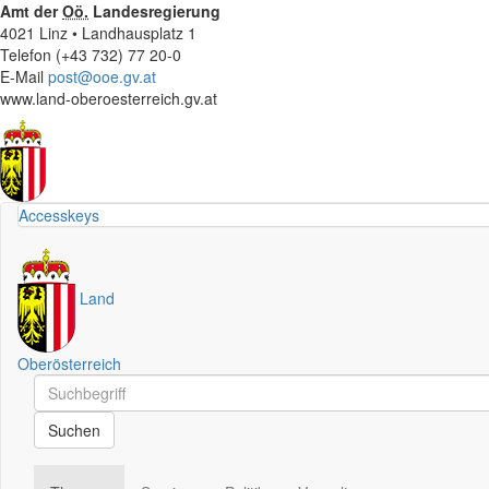
Amt der
Oö.
Landesregierung
4021 Linz • Landhausplatz 1
Telefon (+43 732) 77 20-0
E-Mail
post@ooe.gv.at
www.land-oberoesterreich.gv.at
Accesskeys
Land
Oberösterreich
Schnellsuche
Schnellsuche
Suchen