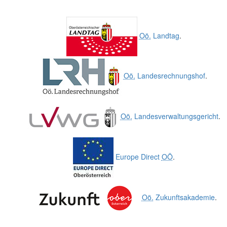
Oö.
Landtag
.
Oö.
Landesrechnungshof
.
Oö.
Landesverwaltungsgericht
.
Europe Direct
OÖ
.
Oö.
Zukunftsakademie
.