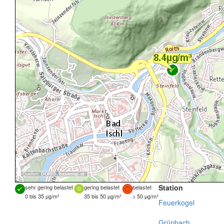
Quellen:
DORIS
,
basemap.at
Station
sehr gering belastet
gering belastet
belastet
0 bis 35 µg/m³
35 bis 50 µg/m³
> 50 µg/m³
Feuerkogel
Grünbach