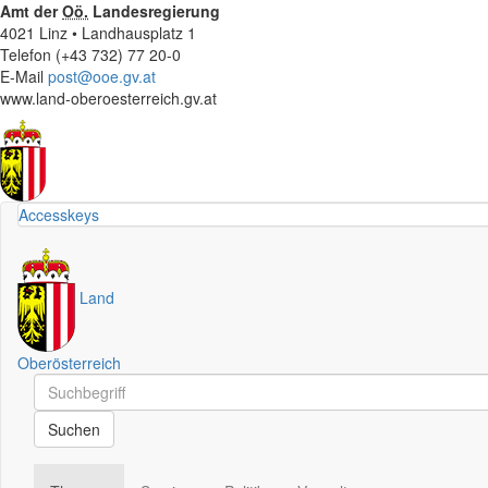
Amt der
Oö.
Landesregierung
4021 Linz • Landhausplatz 1
Telefon (+43 732) 77 20-0
E-Mail
post@ooe.gv.at
www.land-oberoesterreich.gv.at
Accesskeys
Land
Oberösterreich
Schnellsuche
Schnellsuche
Suchen