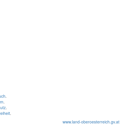
uch
.
um
.
utz
.
eiheit
.
www.land-oberoesterreich.gv.at