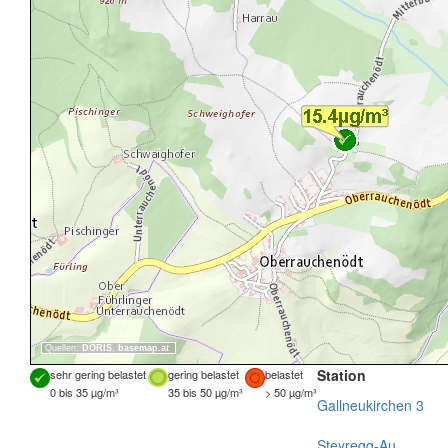
Quellen:
DORIS
,
basemap.at
Station
sehr gering belastet
gering belastet
belastet
0 bis 35 µg/m³
35 bis 50 µg/m³
> 50 µg/m³
Gallneukirchen 3
Steyregg-Au