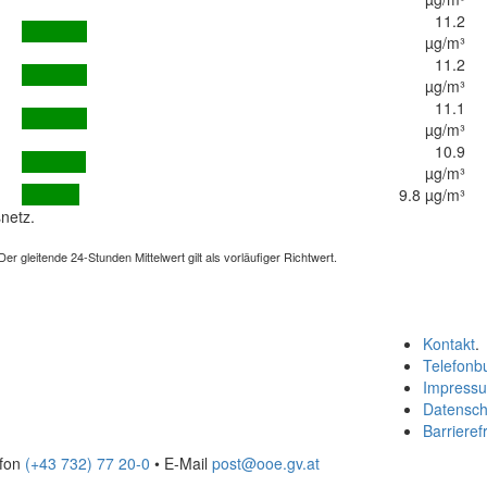
11.2
µg/m³
11.2
µg/m³
11.1
µg/m³
10.9
µg/m³
9.8 µg/m³
netz.
 gleitende 24-Stunden Mittelwert gilt als vorläufiger Richtwert.
Kontakt
.
Telefonb
Impress
Datensch
Barrierefr
efon
(+43 732) 77 20-0
• E-Mail
post@ooe.gv.at