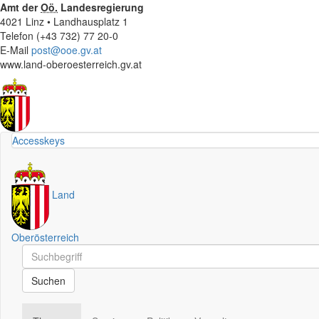
Amt der
Oö.
Landesregierung
4021 Linz • Landhausplatz 1
Telefon (+43 732) 77 20-0
E-Mail
post@ooe.gv.at
www.land-oberoesterreich.gv.at
Accesskeys
Land
Oberösterreich
Schnellsuche
Schnellsuche
Suchen