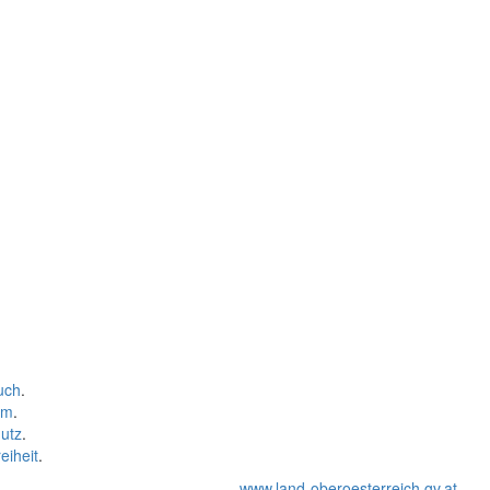
uch
.
um
.
utz
.
eiheit
.
www.land-oberoesterreich.gv.at