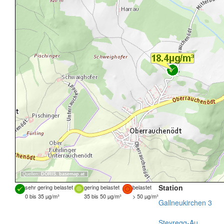
Quellen:
DORIS
,
basemap.at
Station
sehr gering belastet
gering belastet
belastet
0 bis 35 µg/m³
35 bis 50 µg/m³
> 50 µg/m³
Gallneukirchen 3
Steyregg-Au