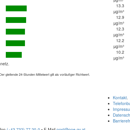
13.3
µg/m³
12.9
µg/m³
12.3
µg/m³
12.2
µg/m³
10.2
µg/m³
netz.
 gleitende 24-Stunden Mittelwert gilt als vorläufiger Richtwert.
Kontakt
.
Telefonb
Impress
Datensch
Barrierefr
efon
(+43 732) 77 20-0
• E-Mail
post@ooe.gv.at