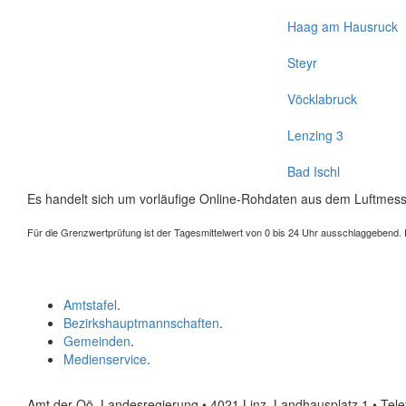
Haag am Hausruck
Steyr
Vöcklabruck
Lenzing 3
Bad Ischl
Es handelt sich um vorläufige Online-Rohdaten aus dem Luftmess
Für die Grenzwertprüfung ist der Tagesmittelwert von 0 bis 24 Uhr ausschlaggebend. Der
Amtstafel
.
Bezirkshauptmannschaften
.
Gemeinden
.
Medienservice
.
Amt der Oö. Landesregierung • 4021 Linz, Landhausplatz 1
• Tel