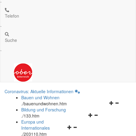
.
Telefon
.
Suche
.
Coronavirus: Aktuelle Informationen
Bauen und Wohnen
Navigationsm
.
/bauenundwohnen.htm
öffnen
Bildung und Forschung
Navigationsmenü
und
.
/133.htm
öffnen
schließen
Europa und
Navigationsmenü
und
Internationales
öffnen
schließen
.
/203110.htm