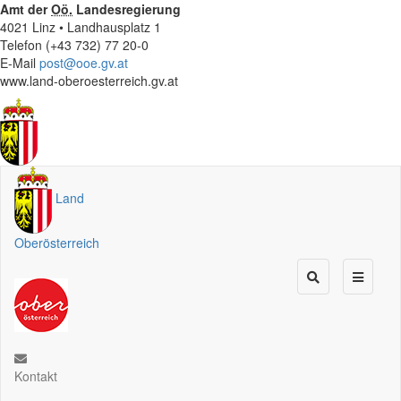
Amt der
Oö.
Landesregierung
4021 Linz • Landhausplatz 1
Telefon (+43 732) 77 20-0
E-Mail
post@ooe.gv.at
www.land-oberoesterreich.gv.at
Land
Oberösterreich
Kontakt