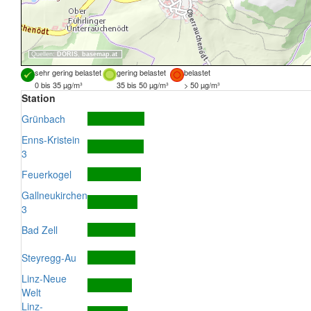
Quellen:
DORIS
,
basemap.at
sehr gering belastet
gering belastet
belastet
0 bis 35 µg/m³
35 bis 50 µg/m³
> 50 µg/m³
Station
Grünbach
Enns-Kristein
3
Feuerkogel
Gallneukirchen
3
Bad Zell
Steyregg-Au
Linz-Neue
Welt
Linz-