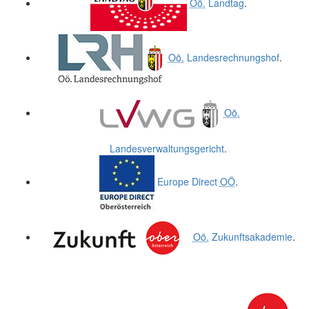
Oö.
Landtag
.
Oö.
Landesrechnungshof
.
Oö.
Landesverwaltungsgericht
.
Europe Direct
OÖ
.
Oö.
Zukunftsakademie
.