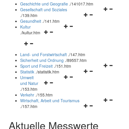
und
Geschichte und Geografie
.
/141017.htm
schließen
Navigationsm
Gesellschaft und Soziales
Navigationsmenü
öffnen
.
/139.htm
öffnen
und
Gesundheit
.
/141.htm
Navigationsmenü
und
schließen
Kultur
Navigationsmenü
öffnen
schließen
.
/kultur.htm
öffnen
und
Navigationsmenü
und
schließen
öffnen
schließen
Land- und Forstwirtschaft
.
/147.htm
und
Sicherheit und Ordnung
.
/89557.htm
schließen
Navigationsm
Sport und Freizeit
.
/151.htm
Navigationsmenü
öffnen
Statistik
.
/statistik.htm
Navigationsmenü
öffnen
und
Umwelt
Navigationsmenü
öffnen
und
schließen
und Natur
öffnen
und
schließen
.
/153.htm
und
schließen
Verkehr
.
/155.htm
schließen
Navigationsm
Wirtschaft, Arbeit und Tourismus
Navigationsmenü
öffnen
.
/157.htm
öffnen
und
und
schließen
Aktuelle Messwerte
schließen