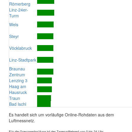
Römerberg
Linz-24er-
Turm
Wels
Steyr
Vöcklabruck
Linz-Stadtpark
Braunau
Zentrum
Lenzing 3
Haag am
Hausruck
Traun
Bad Ischl
Es handelt sich um vorläufige Online-Rohdaten aus dem
Luftmessnetz.
Für die Grenzwertprüfung ist der Tagesmittelwert von 0 bis 24 Uhr