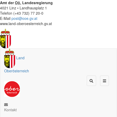
Amt der
Oö.
Landesregierung
4021 Linz • Landhausplatz 1
Telefon (+43 732) 77 20-0
E-Mail
post@ooe.gv.at
www.land-oberoesterreich.gv.at
Land
Oberösterreich
Kontakt