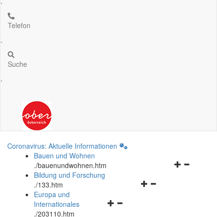
.
Telefon
.
Suche
.
Coronavirus: Aktuelle Informationen
Bauen und Wohnen
Navigationsm
.
/bauenundwohnen.htm
öffnen
Bildung und Forschung
Navigationsmenü
und
.
/133.htm
öffnen
schließen
Europa und
Navigationsmenü
und
Internationales
öffnen
schließen
.
/203110.htm