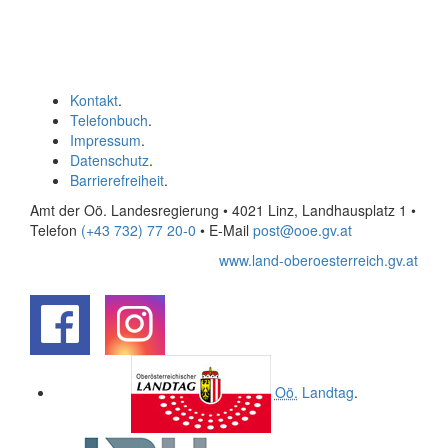
Kontakt
.
Telefonbuch
.
Impressum
.
Datenschutz
.
Barrierefreiheit
.
Amt der Oö. Landesregierung • 4021 Linz, Landhausplatz 1
•
Telefon
(+43 732) 77 20-0
• E-Mail
post@ooe.gv.at
www.land-oberoesterreich.gv.at
.
.
Oö.
Landtag
.