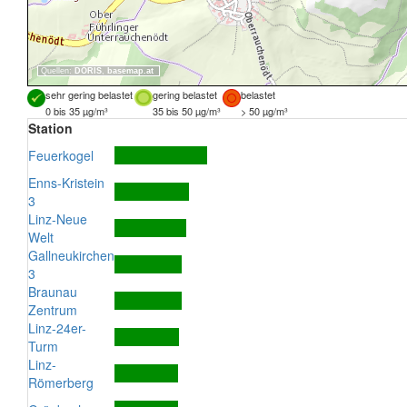
Quellen:
DORIS
,
basemap.at
sehr gering belastet
gering belastet
belastet
0 bis 35 µg/m³
35 bis 50 µg/m³
> 50 µg/m³
Station
Feuerkogel
Enns-Kristein
3
Linz-Neue
Welt
Gallneukirchen
3
Braunau
Zentrum
Linz-24er-
Turm
Linz-
Römerberg