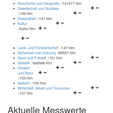
und
Geschichte und Geografie
.
/141017.htm
schließen
Navigationsm
Gesellschaft und Soziales
Navigationsmenü
öffnen
.
/139.htm
öffnen
und
Gesundheit
.
/141.htm
Navigationsmenü
und
schließen
Kultur
Navigationsmenü
öffnen
schließen
.
/kultur.htm
öffnen
und
Navigationsmenü
und
schließen
öffnen
schließen
Land- und Forstwirtschaft
.
/147.htm
und
Sicherheit und Ordnung
.
/89557.htm
schließen
Navigationsm
Sport und Freizeit
.
/151.htm
Navigationsmenü
öffnen
Statistik
.
/statistik.htm
Navigationsmenü
öffnen
und
Umwelt
Navigationsmenü
öffnen
und
schließen
und Natur
öffnen
und
schließen
.
/153.htm
und
schließen
Verkehr
.
/155.htm
schließen
Navigationsm
Wirtschaft, Arbeit und Tourismus
Navigationsmenü
öffnen
.
/157.htm
öffnen
und
und
schließen
Aktuelle Messwerte
schließen