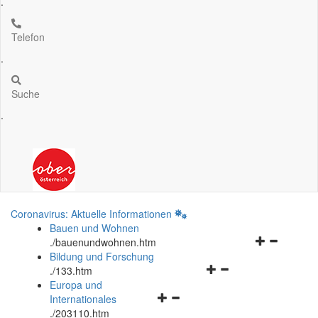
.
Telefon
.
Suche
.
Coronavirus: Aktuelle Informationen
Bauen und Wohnen
Navigationsm
.
/bauenundwohnen.htm
öffnen
Bildung und Forschung
Navigationsmenü
und
.
/133.htm
öffnen
schließen
Europa und
Navigationsmenü
und
Internationales
öffnen
schließen
.
/203110.htm