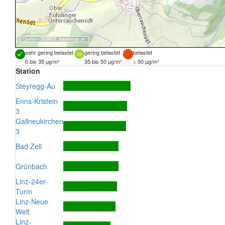
Quellen:
DORIS
,
basemap.at
sehr gering belastet
gering belastet
belastet
0 bis 35 µg/m³
35 bis 50 µg/m³
> 50 µg/m³
Station
Steyregg-Au
Enns-Kristein
3
Gallneukirchen
3
Bad Zell
Grünbach
Linz-24er-
Turm
Linz-Neue
Welt
Linz-