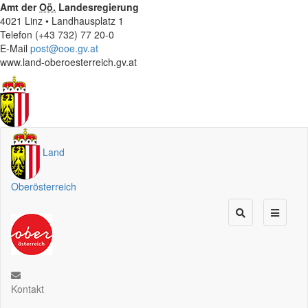
Amt der
Oö.
Landesregierung
4021 Linz • Landhausplatz 1
Telefon (+43 732) 77 20-0
E-Mail
post@ooe.gv.at
www.land-oberoesterreich.gv.at
Land
Oberösterreich
Kontakt