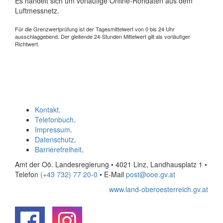
Es handelt sich um vorläufige Online-Rohdaten aus dem
Luftmessnetz.
Für die Grenzwertprüfung ist der Tagesmittelwert von 0 bis 24 Uhr
ausschlaggebend. Der gleitende 24-Stunden Mittelwert gilt als vorläufiger
Richtwert.
Kontakt
.
Telefonbuch
.
Impressum
.
Datenschutz
.
Barrierefreiheit
.
Amt der Oö. Landesregierung • 4021 Linz, Landhausplatz 1
•
Telefon
(+43 732) 77 20-0
• E-Mail
post@ooe.gv.at
www.land-oberoesterreich.gv.at