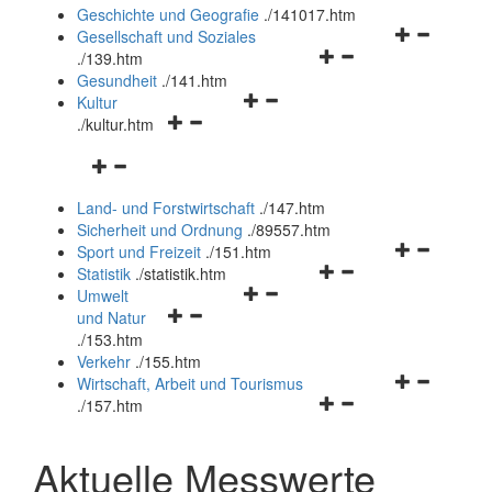
und
Geschichte und Geografie
.
/141017.htm
schließen
Navigationsm
Gesellschaft und Soziales
Navigationsmenü
öffnen
.
/139.htm
öffnen
und
Gesundheit
.
/141.htm
Navigationsmenü
und
schließen
Kultur
Navigationsmenü
öffnen
schließen
.
/kultur.htm
öffnen
und
Navigationsmenü
und
schließen
öffnen
schließen
Land- und Forstwirtschaft
.
/147.htm
und
Sicherheit und Ordnung
.
/89557.htm
schließen
Navigationsm
Sport und Freizeit
.
/151.htm
Navigationsmenü
öffnen
Statistik
.
/statistik.htm
Navigationsmenü
öffnen
und
Umwelt
Navigationsmenü
öffnen
und
schließen
und Natur
öffnen
und
schließen
.
/153.htm
und
schließen
Verkehr
.
/155.htm
schließen
Navigationsm
Wirtschaft, Arbeit und Tourismus
Navigationsmenü
öffnen
.
/157.htm
öffnen
und
und
schließen
Aktuelle Messwerte
schließen