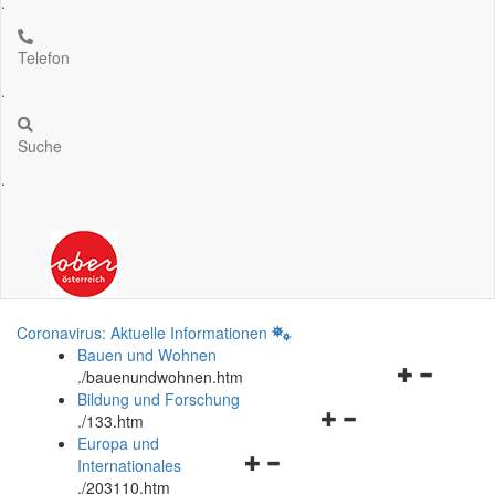
.
Telefon
.
Suche
.
Coronavirus: Aktuelle Informationen
Bauen und Wohnen
Navigationsm
.
/bauenundwohnen.htm
öffnen
Bildung und Forschung
Navigationsmenü
und
.
/133.htm
öffnen
schließen
Europa und
Navigationsmenü
und
Internationales
öffnen
schließen
.
/203110.htm