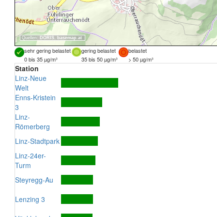
Quellen:
DORIS
,
basemap.at
sehr gering belastet
gering belastet
belastet
0 bis 35 µg/m³
35 bis 50 µg/m³
> 50 µg/m³
Station
Linz-Neue
Welt
Enns-Kristein
3
Linz-
Römerberg
Linz-Stadtpark
Linz-24er-
Turm
Steyregg-Au
Lenzing 3