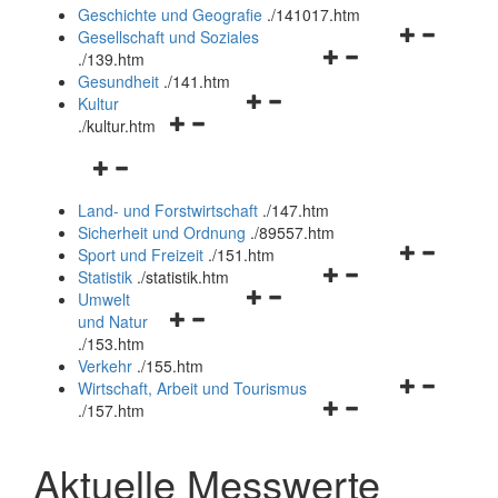
und
Geschichte und Geografie
.
/141017.htm
schließen
Navigationsm
Gesellschaft und Soziales
Navigationsmenü
öffnen
.
/139.htm
öffnen
und
Gesundheit
.
/141.htm
Navigationsmenü
und
schließen
Kultur
Navigationsmenü
öffnen
schließen
.
/kultur.htm
öffnen
und
Navigationsmenü
und
schließen
öffnen
schließen
Land- und Forstwirtschaft
.
/147.htm
und
Sicherheit und Ordnung
.
/89557.htm
schließen
Navigationsm
Sport und Freizeit
.
/151.htm
Navigationsmenü
öffnen
Statistik
.
/statistik.htm
Navigationsmenü
öffnen
und
Umwelt
Navigationsmenü
öffnen
und
schließen
und Natur
öffnen
und
schließen
.
/153.htm
und
schließen
Verkehr
.
/155.htm
schließen
Navigationsm
Wirtschaft, Arbeit und Tourismus
Navigationsmenü
öffnen
.
/157.htm
öffnen
und
und
schließen
Aktuelle Messwerte
schließen