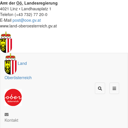
Amt der
Oö.
Landesregierung
4021 Linz • Landhausplatz 1
Telefon (+43 732) 77 20-0
E-Mail
post@ooe.gv.at
www.land-oberoesterreich.gv.at
Land
Oberösterreich
Kontakt