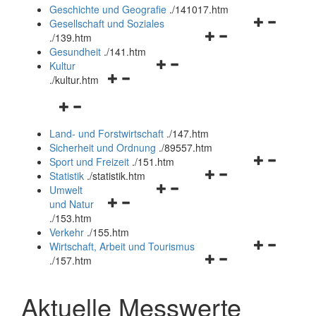
und
Geschichte und Geografie
.
/141017.htm
schließen
Navigationsm
Gesellschaft und Soziales
Navigationsmenü
öffnen
.
/139.htm
öffnen
und
Gesundheit
.
/141.htm
Navigationsmenü
und
schließen
Kultur
Navigationsmenü
öffnen
schließen
.
/kultur.htm
öffnen
und
Navigationsmenü
und
schließen
öffnen
schließen
Land- und Forstwirtschaft
.
/147.htm
und
Sicherheit und Ordnung
.
/89557.htm
schließen
Navigationsm
Sport und Freizeit
.
/151.htm
Navigationsmenü
öffnen
Statistik
.
/statistik.htm
Navigationsmenü
öffnen
und
Umwelt
Navigationsmenü
öffnen
und
schließen
und Natur
öffnen
und
schließen
.
/153.htm
und
schließen
Verkehr
.
/155.htm
schließen
Navigationsm
Wirtschaft, Arbeit und Tourismus
Navigationsmenü
öffnen
.
/157.htm
öffnen
und
und
schließen
Aktuelle Messwerte
schließen