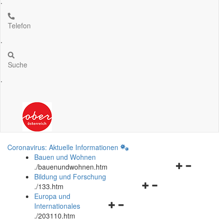
.
Telefon
.
Suche
.
Coronavirus: Aktuelle Informationen
Bauen und Wohnen
Navigationsm
.
/bauenundwohnen.htm
öffnen
Bildung und Forschung
Navigationsmenü
und
.
/133.htm
öffnen
schließen
Europa und
Navigationsmenü
und
Internationales
öffnen
schließen
.
/203110.htm