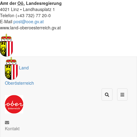
Amt der
Oö.
Landesregierung
4021 Linz • Landhausplatz 1
Telefon (+43 732) 77 20-0
E-Mail
post@ooe.gv.at
www.land-oberoesterreich.gv.at
Land
Oberösterreich
Kontakt