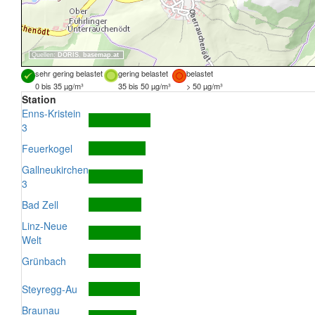
Quellen:
DORIS
,
basemap.at
sehr gering belastet
gering belastet
belastet
0 bis 35 µg/m³
35 bis 50 µg/m³
> 50 µg/m³
Station
Enns-Kristein
3
Feuerkogel
Gallneukirchen
3
Bad Zell
Linz-Neue
Welt
Grünbach
Steyregg-Au
Braunau