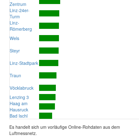
Zentrum
Linz-24er-
Turm
Linz-
Römerberg
Wels
Steyr
Linz-Stadtpark
Traun
Vöcklabruck
Lenzing 3
Haag am
Hausruck
Bad Ischl
Es handelt sich um vorläufige Online-Rohdaten aus dem
Luftmessnetz.