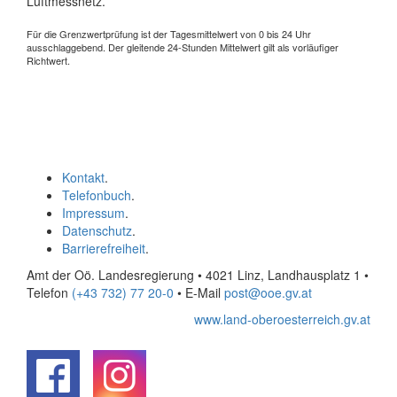
Luftmessnetz.
Für die Grenzwertprüfung ist der Tagesmittelwert von 0 bis 24 Uhr
ausschlaggebend. Der gleitende 24-Stunden Mittelwert gilt als vorläufiger
Richtwert.
Kontakt
.
Telefonbuch
.
Impressum
.
Datenschutz
.
Barrierefreiheit
.
Amt der Oö. Landesregierung • 4021 Linz, Landhausplatz 1
•
Telefon
(+43 732) 77 20-0
• E-Mail
post@ooe.gv.at
www.land-oberoesterreich.gv.at