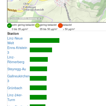
Quellen:
DORIS
,
basemap.at
sehr gering belastet
gering belastet
belastet
0 bis 35 µg/m³
35 bis 50 µg/m³
> 50 µg/m³
Station
Linz-Neue
Welt
Enns-Kristein
3
Linz-
Römerberg
Steyregg-Au
Gallneukirchen
3
Grünbach
Linz-24er-
Turm