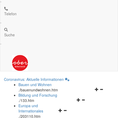
.
Telefon
.
Suche
.
Coronavirus: Aktuelle Informationen
Bauen und Wohnen
Navigationsm
.
/bauenundwohnen.htm
öffnen
Bildung und Forschung
Navigationsmenü
und
.
/133.htm
öffnen
schließen
Europa und
Navigationsmenü
und
Internationales
öffnen
schließen
.
/203110.htm