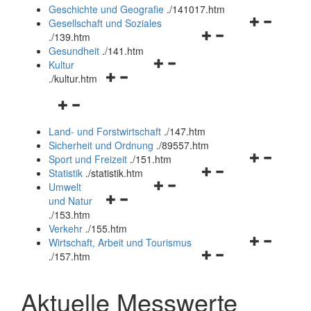
und
Geschichte und Geografie
.
/141017.htm
schließen
Navigationsm
Gesellschaft und Soziales
Navigationsmenü
öffnen
.
/139.htm
öffnen
und
Gesundheit
.
/141.htm
Navigationsmenü
und
schließen
Kultur
Navigationsmenü
öffnen
schließen
.
/kultur.htm
öffnen
und
Navigationsmenü
und
schließen
öffnen
schließen
Land- und Forstwirtschaft
.
/147.htm
und
Sicherheit und Ordnung
.
/89557.htm
schließen
Navigationsm
Sport und Freizeit
.
/151.htm
Navigationsmenü
öffnen
Statistik
.
/statistik.htm
Navigationsmenü
öffnen
und
Umwelt
Navigationsmenü
öffnen
und
schließen
und Natur
öffnen
und
schließen
.
/153.htm
und
schließen
Verkehr
.
/155.htm
schließen
Navigationsm
Wirtschaft, Arbeit und Tourismus
Navigationsmenü
öffnen
.
/157.htm
öffnen
und
und
schließen
Aktuelle Messwerte
schließen