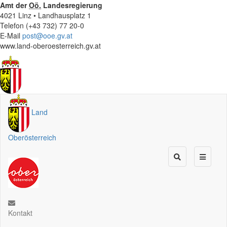
Amt der
Oö.
Landesregierung
4021 Linz • Landhausplatz 1
Telefon (+43 732) 77 20-0
E-Mail
post@ooe.gv.at
www.land-oberoesterreich.gv.at
Land
Oberösterreich
Kontakt