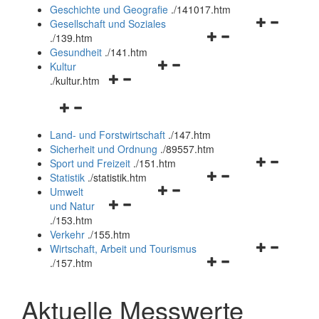
und
Geschichte und Geografie
.
/141017.htm
schließen
Navigationsm
Gesellschaft und Soziales
Navigationsmenü
öffnen
.
/139.htm
öffnen
und
Gesundheit
.
/141.htm
Navigationsmenü
und
schließen
Kultur
Navigationsmenü
öffnen
schließen
.
/kultur.htm
öffnen
und
Navigationsmenü
und
schließen
öffnen
schließen
Land- und Forstwirtschaft
.
/147.htm
und
Sicherheit und Ordnung
.
/89557.htm
schließen
Navigationsm
Sport und Freizeit
.
/151.htm
Navigationsmenü
öffnen
Statistik
.
/statistik.htm
Navigationsmenü
öffnen
und
Umwelt
Navigationsmenü
öffnen
und
schließen
und Natur
öffnen
und
schließen
.
/153.htm
und
schließen
Verkehr
.
/155.htm
schließen
Navigationsm
Wirtschaft, Arbeit und Tourismus
Navigationsmenü
öffnen
.
/157.htm
öffnen
und
und
schließen
Aktuelle Messwerte
schließen