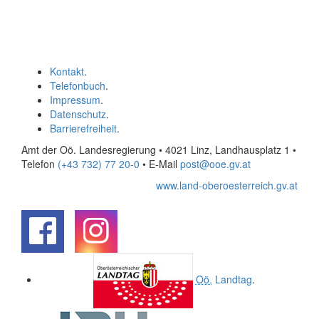
Kontakt
.
Telefonbuch
.
Impressum
.
Datenschutz
.
Barrierefreiheit
.
Amt der Oö. Landesregierung • 4021 Linz, Landhausplatz 1
•
Telefon
(+43 732) 77 20-0
• E-Mail
post@ooe.gv.at
www.land-oberoesterreich.gv.at
.
.
Oö.
Landtag
.