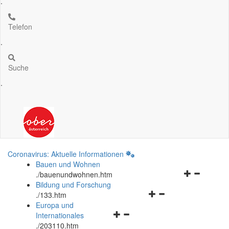
.
Telefon
.
Suche
.
Coronavirus: Aktuelle Informationen
Bauen und Wohnen
Navigationsm
.
/bauenundwohnen.htm
öffnen
Bildung und Forschung
Navigationsmenü
und
.
/133.htm
öffnen
schließen
Europa und
Navigationsmenü
und
Internationales
öffnen
schließen
.
/203110.htm