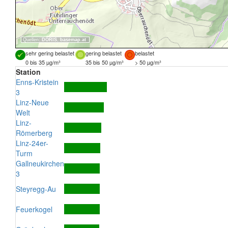
Quellen:
DORIS
,
basemap.at
sehr gering belastet
gering belastet
belastet
0 bis 35 µg/m³
35 bis 50 µg/m³
> 50 µg/m³
Station
Enns-Kristein
3
Linz-Neue
Welt
Linz-
Römerberg
Linz-24er-
Turm
Gallneukirchen
3
Steyregg-Au
Feuerkogel