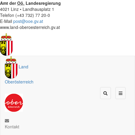
Amt der
Oö.
Landesregierung
4021 Linz • Landhausplatz 1
Telefon (+43 732) 77 20-0
E-Mail
post@ooe.gv.at
www.land-oberoesterreich.gv.at
Land
Oberösterreich
Kontakt