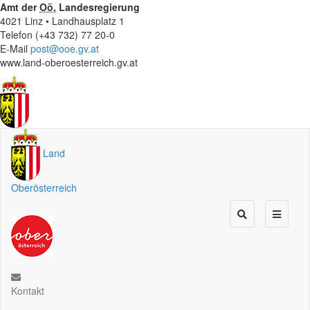
Amt der
Oö.
Landesregierung
4021 Linz • Landhausplatz 1
Telefon (+43 732) 77 20-0
E-Mail
post@ooe.gv.at
www.land-oberoesterreich.gv.at
Land
Oberösterreich
Kontakt