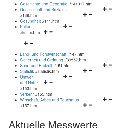
und
Geschichte und Geografie
.
/141017.htm
schließen
Navigationsm
Gesellschaft und Soziales
Navigationsmenü
öffnen
.
/139.htm
öffnen
und
Gesundheit
.
/141.htm
Navigationsmenü
und
schließen
Kultur
Navigationsmenü
öffnen
schließen
.
/kultur.htm
öffnen
und
Navigationsmenü
und
schließen
öffnen
schließen
Land- und Forstwirtschaft
.
/147.htm
und
Sicherheit und Ordnung
.
/89557.htm
schließen
Navigationsm
Sport und Freizeit
.
/151.htm
Navigationsmenü
öffnen
Statistik
.
/statistik.htm
Navigationsmenü
öffnen
und
Umwelt
Navigationsmenü
öffnen
und
schließen
und Natur
öffnen
und
schließen
.
/153.htm
und
schließen
Verkehr
.
/155.htm
schließen
Navigationsm
Wirtschaft, Arbeit und Tourismus
Navigationsmenü
öffnen
.
/157.htm
öffnen
und
und
schließen
Aktuelle Messwerte
schließen