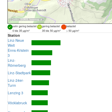
Quellen:
DORIS
,
basemap.at
sehr gering belastet
gering belastet
belastet
0 bis 35 µg/m³
35 bis 50 µg/m³
> 50 µg/m³
Station
Linz-Neue
Welt
Enns-Kristein
3
Linz-
Römerberg
Linz-Stadtpark
Linz-24er-
Turm
Lenzing 3
Vöcklabruck