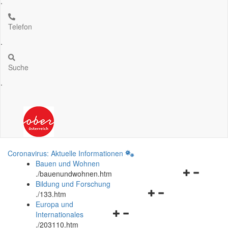
.
Telefon
.
Suche
.
Coronavirus: Aktuelle Informationen
Bauen und Wohnen
Navigationsm
.
/bauenundwohnen.htm
öffnen
Bildung und Forschung
Navigationsmenü
und
.
/133.htm
öffnen
schließen
Europa und
Navigationsmenü
und
Internationales
öffnen
schließen
.
/203110.htm