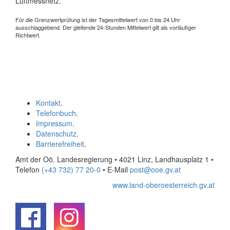
Luftmessnetz.
Für die Grenzwertprüfung ist der Tagesmittelwert von 0 bis 24 Uhr
ausschlaggebend. Der gleitende 24-Stunden Mittelwert gilt als vorläufiger
Richtwert.
Kontakt
.
Telefonbuch
.
Impressum
.
Datenschutz
.
Barrierefreiheit
.
Amt der Oö. Landesregierung • 4021 Linz, Landhausplatz 1
•
Telefon
(+43 732) 77 20-0
• E-Mail
post@ooe.gv.at
www.land-oberoesterreich.gv.at