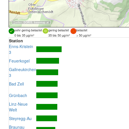
Quellen:
DORIS
,
basemap.at
sehr gering belastet
gering belastet
belastet
0 bis 35 µg/m³
35 bis 50 µg/m³
> 50 µg/m³
Station
Enns-Kristein
3
Feuerkogel
Gallneukirchen
3
Bad Zell
Grünbach
Linz-Neue
Welt
Steyregg-Au
Braunau