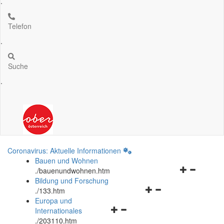
.
Telefon
.
Suche
.
Coronavirus: Aktuelle Informationen
Bauen und Wohnen
Navigationsm
.
/bauenundwohnen.htm
öffnen
Bildung und Forschung
Navigationsmenü
und
.
/133.htm
öffnen
schließen
Europa und
Navigationsmenü
und
Internationales
öffnen
schließen
.
/203110.htm