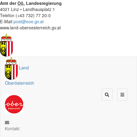
Amt der
Oö.
Landesregierung
4021 Linz • Landhausplatz 1
Telefon (+43 732) 77 20-0
E-Mail
post@ooe.gv.at
www.land-oberoesterreich.gv.at
Land
Oberösterreich
Kontakt