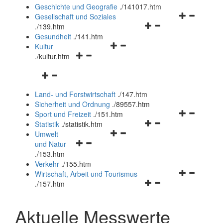
und
Geschichte und Geografie
.
/141017.htm
schließen
Navigationsm
Gesellschaft und Soziales
Navigationsmenü
öffnen
.
/139.htm
öffnen
und
Gesundheit
.
/141.htm
Navigationsmenü
und
schließen
Kultur
Navigationsmenü
öffnen
schließen
.
/kultur.htm
öffnen
und
Navigationsmenü
und
schließen
öffnen
schließen
Land- und Forstwirtschaft
.
/147.htm
und
Sicherheit und Ordnung
.
/89557.htm
schließen
Navigationsm
Sport und Freizeit
.
/151.htm
Navigationsmenü
öffnen
Statistik
.
/statistik.htm
Navigationsmenü
öffnen
und
Umwelt
Navigationsmenü
öffnen
und
schließen
und Natur
öffnen
und
schließen
.
/153.htm
und
schließen
Verkehr
.
/155.htm
schließen
Navigationsm
Wirtschaft, Arbeit und Tourismus
Navigationsmenü
öffnen
.
/157.htm
öffnen
und
und
schließen
Aktuelle Messwerte
schließen