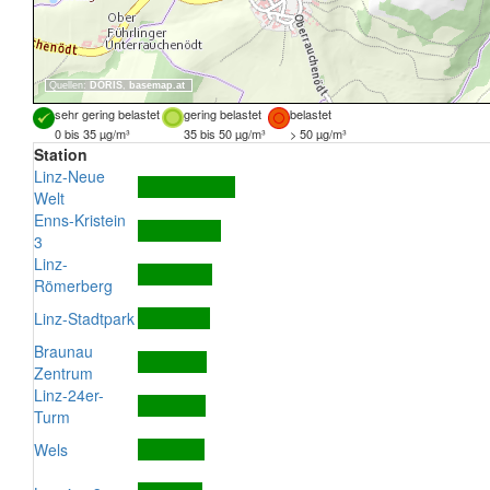
Quellen:
DORIS
,
basemap.at
sehr gering belastet
gering belastet
belastet
0 bis 35 µg/m³
35 bis 50 µg/m³
> 50 µg/m³
Station
Linz-Neue
Welt
Enns-Kristein
3
Linz-
Römerberg
Linz-Stadtpark
Braunau
Zentrum
Linz-24er-
Turm
Wels