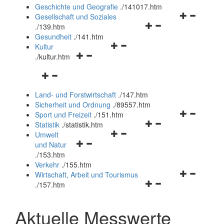
und
Geschichte und Geografie
.
/141017.htm
schließen
Navigationsm
Gesellschaft und Soziales
Navigationsmenü
öffnen
.
/139.htm
öffnen
und
Gesundheit
.
/141.htm
Navigationsmenü
und
schließen
Kultur
Navigationsmenü
öffnen
schließen
.
/kultur.htm
öffnen
und
Navigationsmenü
und
schließen
öffnen
schließen
Land- und Forstwirtschaft
.
/147.htm
und
Sicherheit und Ordnung
.
/89557.htm
schließen
Navigationsm
Sport und Freizeit
.
/151.htm
Navigationsmenü
öffnen
Statistik
.
/statistik.htm
Navigationsmenü
öffnen
und
Umwelt
Navigationsmenü
öffnen
und
schließen
und Natur
öffnen
und
schließen
.
/153.htm
und
schließen
Verkehr
.
/155.htm
schließen
Navigationsm
Wirtschaft, Arbeit und Tourismus
Navigationsmenü
öffnen
.
/157.htm
öffnen
und
und
schließen
Aktuelle Messwerte
schließen