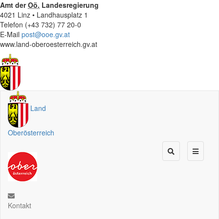
Amt der
Oö.
Landesregierung
4021 Linz • Landhausplatz 1
Telefon (+43 732) 77 20-0
E-Mail
post@ooe.gv.at
www.land-oberoesterreich.gv.at
Land
Oberösterreich
Kontakt