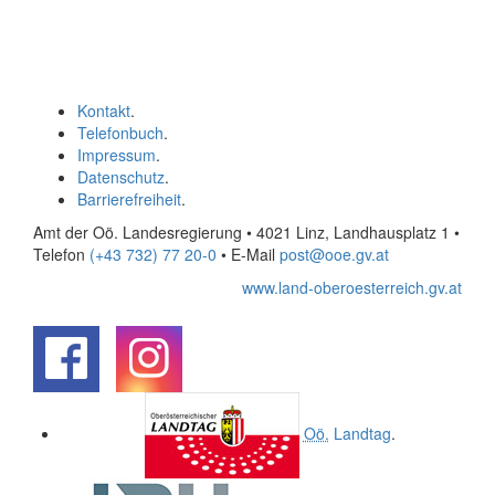
Kontakt
.
Telefonbuch
.
Impressum
.
Datenschutz
.
Barrierefreiheit
.
Amt der Oö. Landesregierung • 4021 Linz, Landhausplatz 1
•
Telefon
(+43 732) 77 20-0
• E-Mail
post@ooe.gv.at
www.land-oberoesterreich.gv.at
.
.
Oö.
Landtag
.