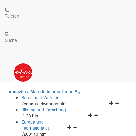
.
Telefon
.
Suche
.
Coronavirus: Aktuelle Informationen
Bauen und Wohnen
Navigationsm
.
/bauenundwohnen.htm
öffnen
Bildung und Forschung
Navigationsmenü
und
.
/133.htm
öffnen
schließen
Europa und
Navigationsmenü
und
Internationales
öffnen
schließen
.
/203110.htm