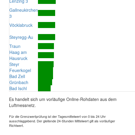
Lenzing 3
Gallneukirchen
3
Vöcklabruck
Steyregg-Au
Traun
Haag am
Hausruck
Steyr
Feuerkogel
Bad Zell
Grünbach
Bad Ischl
Es handelt sich um vorläufige Online-Rohdaten aus dem
Luftmessnetz.
Für die Grenzwertprüfung ist der Tagesmittelwert von 0 bis 24 Uhr
ausschlaggebend. Der gleitende 24-Stunden Mittelwert gilt als vorläufiger
Richtwert.