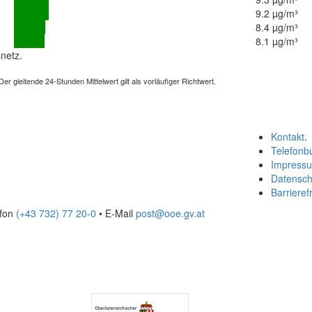
9.2 µg/m³
8.4 µg/m³
8.1 µg/m³
netz.
 gleitende 24-Stunden Mittelwert gilt als vorläufiger Richtwert.
Kontakt
.
Telefonb
Impress
Datensch
Barrierefr
efon
(+43 732) 77 20-0
• E-Mail
post@ooe.gv.at