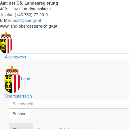
Amt der
Oö.
Landesregierung
4021 Linz • Landhausplatz 1
Telefon (+43 732) 77 20-0
E-Mail
post@ooe.gv.at
www.land-oberoesterreich.gv.at
Accesskeys
Land
Oberösterreich
Schnellsuche
Schnellsuche
Suchen