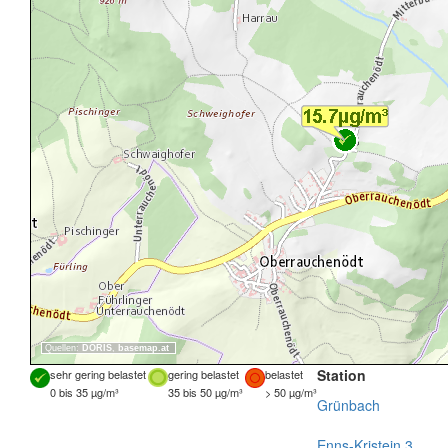
Quellen:
DORIS
,
basemap.at
Station
sehr gering belastet
gering belastet
belastet
0 bis 35 µg/m³
35 bis 50 µg/m³
> 50 µg/m³
Grünbach
Enns-Kristein 3