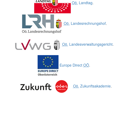
Oö.
Landtag
.
Oö.
Landesrechnungshof
.
Oö.
Landesverwaltungsgericht
.
Europe Direct
OÖ
.
Oö.
Zukunftsakademie
.