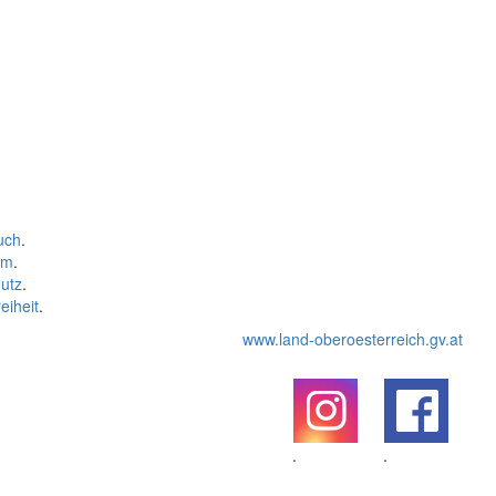
uch
.
um
.
utz
.
eiheit
.
www.land-oberoesterreich.gv.at
.
.