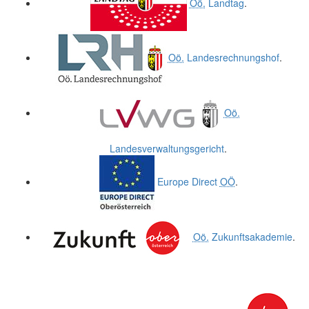
Oö.
Landtag
.
Oö.
Landesrechnungshof
.
Oö.
Landesverwaltungsgericht
.
Europe Direct
OÖ
.
Oö.
Zukunftsakademie
.