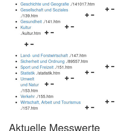
und
Geschichte und Geografie
.
/141017.htm
schließen
Navigationsm
Gesellschaft und Soziales
Navigationsmenü
öffnen
.
/139.htm
öffnen
und
Gesundheit
.
/141.htm
Navigationsmenü
und
schließen
Kultur
Navigationsmenü
öffnen
schließen
.
/kultur.htm
öffnen
und
Navigationsmenü
und
schließen
öffnen
schließen
Land- und Forstwirtschaft
.
/147.htm
und
Sicherheit und Ordnung
.
/89557.htm
schließen
Navigationsm
Sport und Freizeit
.
/151.htm
Navigationsmenü
öffnen
Statistik
.
/statistik.htm
Navigationsmenü
öffnen
und
Umwelt
Navigationsmenü
öffnen
und
schließen
und Natur
öffnen
und
schließen
.
/153.htm
und
schließen
Verkehr
.
/155.htm
schließen
Navigationsm
Wirtschaft, Arbeit und Tourismus
Navigationsmenü
öffnen
.
/157.htm
öffnen
und
und
schließen
Aktuelle Messwerte
schließen