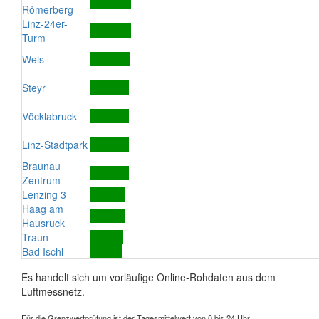
Römerberg
Linz-24er-
Turm
Wels
Steyr
Vöcklabruck
Linz-Stadtpark
Braunau
Zentrum
Lenzing 3
Haag am
Hausruck
Traun
Bad Ischl
Es handelt sich um vorläufige Online-Rohdaten aus dem
Luftmessnetz.
Für die Grenzwertprüfung ist der Tagesmittelwert von 0 bis 24 Uhr