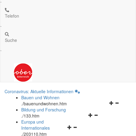
.
Telefon
.
Suche
.
Coronavirus: Aktuelle Informationen
Bauen und Wohnen
Navigationsm
.
/bauenundwohnen.htm
öffnen
Bildung und Forschung
Navigationsmenü
und
.
/133.htm
öffnen
schließen
Europa und
Navigationsmenü
und
Internationales
öffnen
schließen
.
/203110.htm