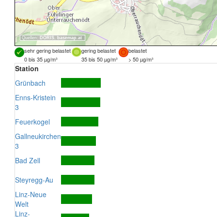
Quellen:
DORIS
,
basemap.at
sehr gering belastet
gering belastet
belastet
0 bis 35 µg/m³
35 bis 50 µg/m³
> 50 µg/m³
Station
Grünbach
Enns-Kristein
3
Feuerkogel
Gallneukirchen
3
Bad Zell
Steyregg-Au
Linz-Neue
Welt
Linz-