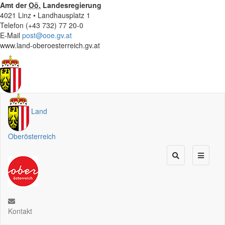
Amt der
Oö.
Landesregierung
4021 Linz • Landhausplatz 1
Telefon (+43 732) 77 20-0
E-Mail
post@ooe.gv.at
www.land-oberoesterreich.gv.at
Land
Oberösterreich
Kontakt