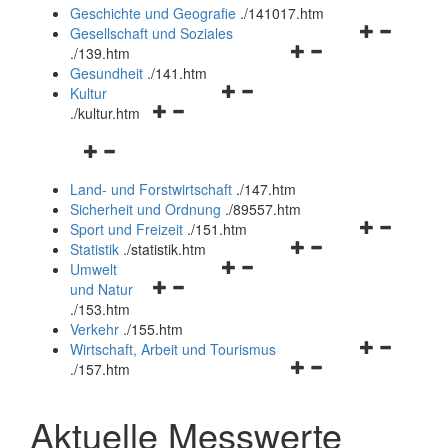
und
Geschichte und Geografie
.
/141017.htm
schließen
Navigationsm
Gesellschaft und Soziales
Navigationsmenü
öffnen
.
/139.htm
öffnen
und
Gesundheit
.
/141.htm
Navigationsmenü
und
schließen
Kultur
Navigationsmenü
öffnen
schließen
.
/kultur.htm
öffnen
und
Navigationsmenü
und
schließen
öffnen
schließen
Land- und Forstwirtschaft
.
/147.htm
und
Sicherheit und Ordnung
.
/89557.htm
schließen
Navigationsm
Sport und Freizeit
.
/151.htm
Navigationsmenü
öffnen
Statistik
.
/statistik.htm
Navigationsmenü
öffnen
und
Umwelt
Navigationsmenü
öffnen
und
schließen
und Natur
öffnen
und
schließen
.
/153.htm
und
schließen
Verkehr
.
/155.htm
schließen
Navigationsm
Wirtschaft, Arbeit und Tourismus
Navigationsmenü
öffnen
.
/157.htm
öffnen
und
und
schließen
Aktuelle Messwerte
schließen