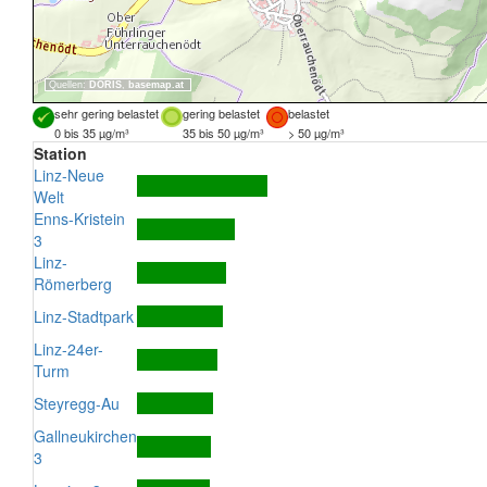
Quellen:
DORIS
,
basemap.at
sehr gering belastet
gering belastet
belastet
0 bis 35 µg/m³
35 bis 50 µg/m³
> 50 µg/m³
Station
Linz-Neue
Welt
Enns-Kristein
3
Linz-
Römerberg
Linz-Stadtpark
Linz-24er-
Turm
Steyregg-Au
Gallneukirchen
3