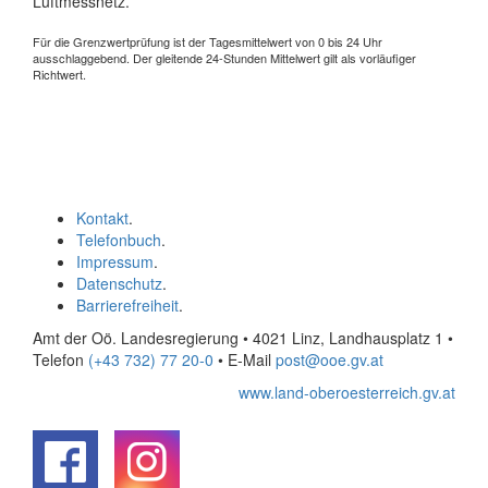
Luftmessnetz.
Für die Grenzwertprüfung ist der Tagesmittelwert von 0 bis 24 Uhr
ausschlaggebend. Der gleitende 24-Stunden Mittelwert gilt als vorläufiger
Richtwert.
Kontakt
.
Telefonbuch
.
Impressum
.
Datenschutz
.
Barrierefreiheit
.
Amt der Oö. Landesregierung • 4021 Linz, Landhausplatz 1
•
Telefon
(+43 732) 77 20-0
• E-Mail
post@ooe.gv.at
www.land-oberoesterreich.gv.at