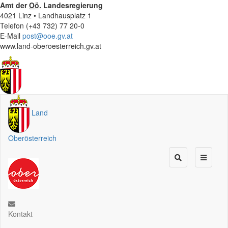
Amt der
Oö.
Landesregierung
4021 Linz • Landhausplatz 1
Telefon (+43 732) 77 20-0
E-Mail
post@ooe.gv.at
www.land-oberoesterreich.gv.at
Land
Oberösterreich
Kontakt