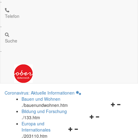
.
Telefon
.
Suche
.
Coronavirus: Aktuelle Informationen
Bauen und Wohnen
Navigationsm
.
/bauenundwohnen.htm
öffnen
Bildung und Forschung
Navigationsmenü
und
.
/133.htm
öffnen
schließen
Europa und
Navigationsmenü
und
Internationales
öffnen
schließen
.
/203110.htm