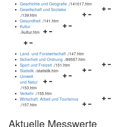
und
Geschichte und Geografie
.
/141017.htm
schließen
Navigationsm
Gesellschaft und Soziales
Navigationsmenü
öffnen
.
/139.htm
öffnen
und
Gesundheit
.
/141.htm
Navigationsmenü
und
schließen
Kultur
Navigationsmenü
öffnen
schließen
.
/kultur.htm
öffnen
und
Navigationsmenü
und
schließen
öffnen
schließen
Land- und Forstwirtschaft
.
/147.htm
und
Sicherheit und Ordnung
.
/89557.htm
schließen
Navigationsm
Sport und Freizeit
.
/151.htm
Navigationsmenü
öffnen
Statistik
.
/statistik.htm
Navigationsmenü
öffnen
und
Umwelt
Navigationsmenü
öffnen
und
schließen
und Natur
öffnen
und
schließen
.
/153.htm
und
schließen
Verkehr
.
/155.htm
schließen
Navigationsm
Wirtschaft, Arbeit und Tourismus
Navigationsmenü
öffnen
.
/157.htm
öffnen
und
und
schließen
Aktuelle Messwerte
schließen