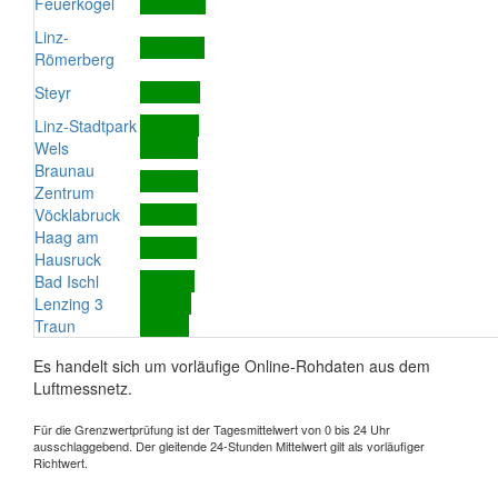
Feuerkogel
Linz-
Römerberg
Steyr
Linz-Stadtpark
Wels
Braunau
Zentrum
Vöcklabruck
Haag am
Hausruck
Bad Ischl
Lenzing 3
Traun
Es handelt sich um vorläufige Online-Rohdaten aus dem
Luftmessnetz.
Für die Grenzwertprüfung ist der Tagesmittelwert von 0 bis 24 Uhr
ausschlaggebend. Der gleitende 24-Stunden Mittelwert gilt als vorläufiger
Richtwert.