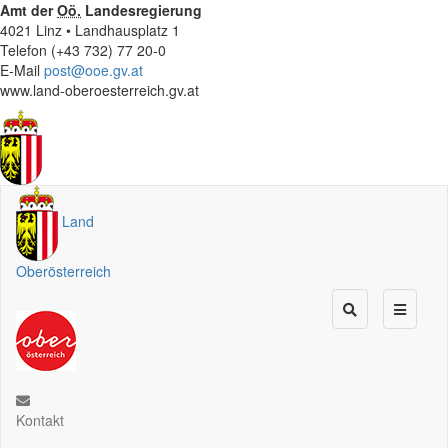
Amt der
Oö.
Landesregierung
4021 Linz • Landhausplatz 1
Telefon (+43 732) 77 20-0
E-Mail
post@ooe.gv.at
www.land-oberoesterreich.gv.at
Land
Oberösterreich
Kontakt