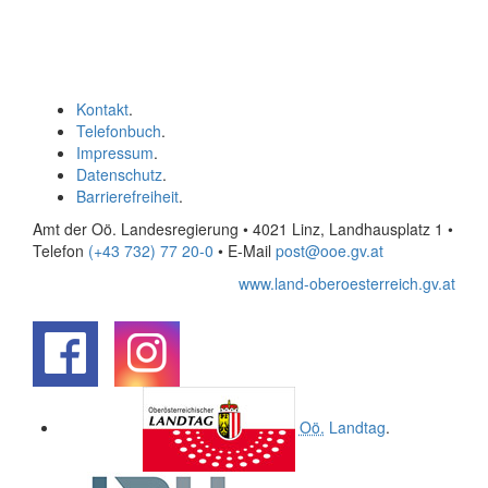
Kontakt
.
Telefonbuch
.
Impressum
.
Datenschutz
.
Barrierefreiheit
.
Amt der Oö. Landesregierung • 4021 Linz, Landhausplatz 1
•
Telefon
(+43 732) 77 20-0
• E-Mail
post@ooe.gv.at
www.land-oberoesterreich.gv.at
.
.
Oö.
Landtag
.