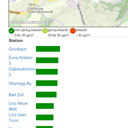
Quellen:
DORIS
,
basemap.at
sehr gering belastet
gering belastet
belastet
0 bis 35 µg/m³
35 bis 50 µg/m³
> 50 µg/m³
Station
Grünbach
Enns-Kristein
3
Gallneukirchen
3
Steyregg-Au
Bad Zell
Linz-Neue
Welt
Linz-24er-
Turm