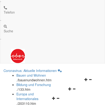
.
Telefon
.
Suche
.
Coronavirus: Aktuelle Informationen
Bauen und Wohnen
Navigationsm
.
/bauenundwohnen.htm
öffnen
Bildung und Forschung
Navigationsmenü
und
.
/133.htm
öffnen
schließen
Europa und
Navigationsmenü
und
Internationales
öffnen
schließen
.
/203110.htm