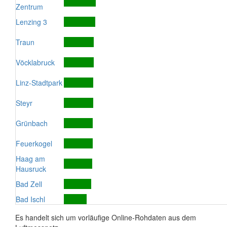
Zentrum
Lenzing 3
Traun
Vöcklabruck
Linz-Stadtpark
Steyr
Grünbach
Feuerkogel
Haag am
Hausruck
Bad Zell
Bad Ischl
Es handelt sich um vorläufige Online-Rohdaten aus dem