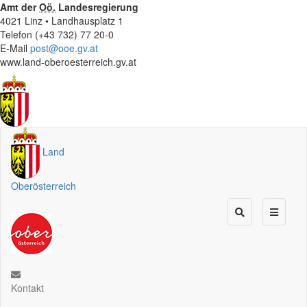
Amt der
Oö.
Landesregierung
4021 Linz • Landhausplatz 1
Telefon (+43 732) 77 20-0
E-Mail
post@ooe.gv.at
www.land-oberoesterreich.gv.at
Land
Oberösterreich
Kontakt