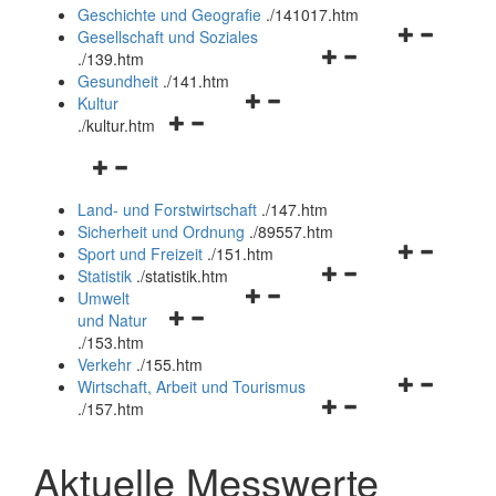
und
Geschichte und Geografie
.
/141017.htm
schließen
Navigationsm
Gesellschaft und Soziales
Navigationsmenü
öffnen
.
/139.htm
öffnen
und
Gesundheit
.
/141.htm
Navigationsmenü
und
schließen
Kultur
Navigationsmenü
öffnen
schließen
.
/kultur.htm
öffnen
und
Navigationsmenü
und
schließen
öffnen
schließen
Land- und Forstwirtschaft
.
/147.htm
und
Sicherheit und Ordnung
.
/89557.htm
schließen
Navigationsm
Sport und Freizeit
.
/151.htm
Navigationsmenü
öffnen
Statistik
.
/statistik.htm
Navigationsmenü
öffnen
und
Umwelt
Navigationsmenü
öffnen
und
schließen
und Natur
öffnen
und
schließen
.
/153.htm
und
schließen
Verkehr
.
/155.htm
schließen
Navigationsm
Wirtschaft, Arbeit und Tourismus
Navigationsmenü
öffnen
.
/157.htm
öffnen
und
und
schließen
Aktuelle Messwerte
schließen