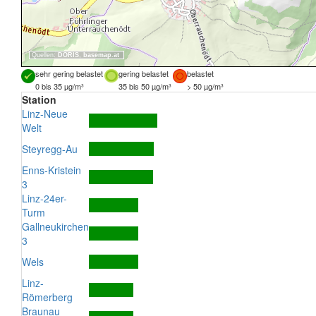
Quellen:
DORIS
,
basemap.at
sehr gering belastet
gering belastet
belastet
0 bis 35 µg/m³
35 bis 50 µg/m³
> 50 µg/m³
Station
Linz-Neue
Welt
Steyregg-Au
Enns-Kristein
3
Linz-24er-
Turm
Gallneukirchen
3
Wels
Linz-
Römerberg
Braunau