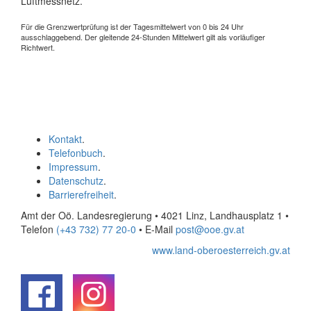
Luftmessnetz.
Für die Grenzwertprüfung ist der Tagesmittelwert von 0 bis 24 Uhr
ausschlaggebend. Der gleitende 24-Stunden Mittelwert gilt als vorläufiger
Richtwert.
Kontakt
.
Telefonbuch
.
Impressum
.
Datenschutz
.
Barrierefreiheit
.
Amt der Oö. Landesregierung • 4021 Linz, Landhausplatz 1
•
Telefon
(+43 732) 77 20-0
• E-Mail
post@ooe.gv.at
www.land-oberoesterreich.gv.at