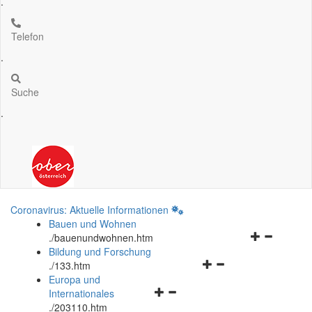
.
Telefon
.
Suche
.
Coronavirus: Aktuelle Informationen
Bauen und Wohnen
Navigationsm
.
/bauenundwohnen.htm
öffnen
Bildung und Forschung
Navigationsmenü
und
.
/133.htm
öffnen
schließen
Europa und
Navigationsmenü
und
Internationales
öffnen
schließen
.
/203110.htm