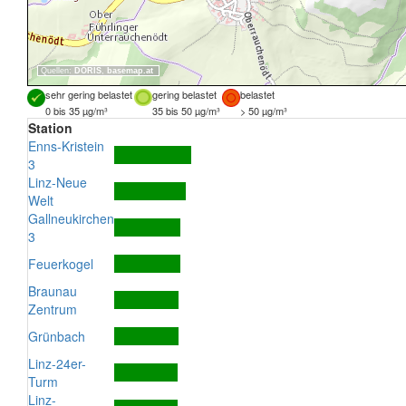
Quellen:
DORIS
,
basemap.at
sehr gering belastet
gering belastet
belastet
0 bis 35 µg/m³
35 bis 50 µg/m³
> 50 µg/m³
Station
Enns-Kristein
3
Linz-Neue
Welt
Gallneukirchen
3
Feuerkogel
Braunau
Zentrum
Grünbach
Linz-24er-
Turm
Linz-