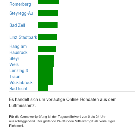
Römerberg
Steyregg-Au
Bad Zell
Linz-Stadtpark
Haag am
Hausruck
Steyr
Wels
Lenzing 3
Traun
Vöcklabruck
Bad Ischl
Es handelt sich um vorläufige Online-Rohdaten aus dem
Luftmessnetz.
Für die Grenzwertprüfung ist der Tagesmittelwert von 0 bis 24 Uhr
ausschlaggebend. Der gleitende 24-Stunden Mittelwert gilt als vorläufiger
Richtwert.