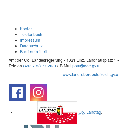
Kontakt
.
Telefonbuch
.
Impressum
.
Datenschutz
.
Barrierefreiheit
.
Amt der Oö. Landesregierung • 4021 Linz, Landhausplatz 1
•
Telefon
(+43 732) 77 20-0
• E-Mail
post@ooe.gv.at
www.land-oberoesterreich.gv.at
.
.
Oö.
Landtag
.