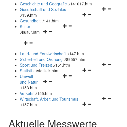
und
Geschichte und Geografie
.
/141017.htm
schließen
Navigationsm
Gesellschaft und Soziales
Navigationsmenü
öffnen
.
/139.htm
öffnen
und
Gesundheit
.
/141.htm
Navigationsmenü
und
schließen
Kultur
Navigationsmenü
öffnen
schließen
.
/kultur.htm
öffnen
und
Navigationsmenü
und
schließen
öffnen
schließen
Land- und Forstwirtschaft
.
/147.htm
und
Sicherheit und Ordnung
.
/89557.htm
schließen
Navigationsm
Sport und Freizeit
.
/151.htm
Navigationsmenü
öffnen
Statistik
.
/statistik.htm
Navigationsmenü
öffnen
und
Umwelt
Navigationsmenü
öffnen
und
schließen
und Natur
öffnen
und
schließen
.
/153.htm
und
schließen
Verkehr
.
/155.htm
schließen
Navigationsm
Wirtschaft, Arbeit und Tourismus
Navigationsmenü
öffnen
.
/157.htm
öffnen
und
und
schließen
Aktuelle Messwerte
schließen