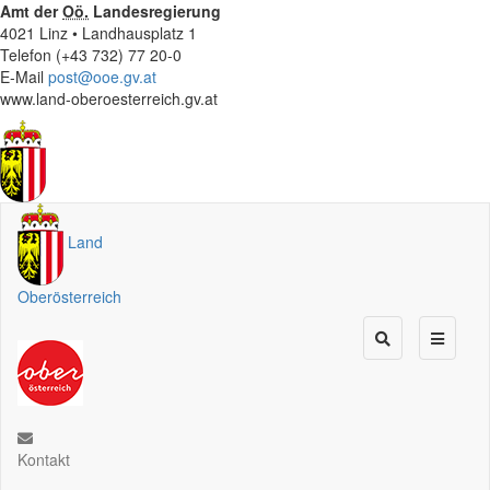
Amt der
Oö.
Landesregierung
4021 Linz • Landhausplatz 1
Telefon (+43 732) 77 20-0
E-Mail
post@ooe.gv.at
www.land-oberoesterreich.gv.at
Land
Oberösterreich
Kontakt